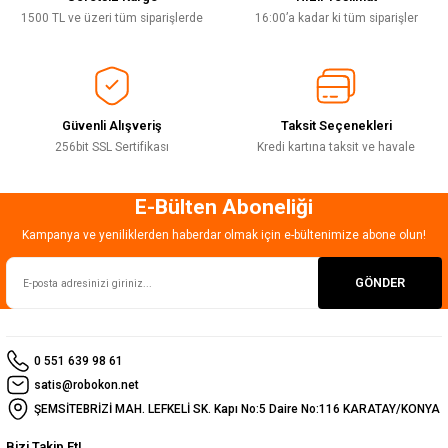
1500 TL ve üzeri tüm siparişlerde
16:00’a kadar ki tüm siparişler
Güvenli Alışveriş
Taksit Seçenekleri
256bit SSL Sertifikası
Kredi kartına taksit ve havale
E-Bülten Aboneliği
Kampanya ve yeniliklerden haberdar olmak için e-bültenimize abone olun!
GÖNDER
0 551 639 98 61
satis@robokon.net
ŞEMSİTEBRİZİ MAH. LEFKELİ SK. Kapı No:5 Daire No:116 KARATAY/KONYA
Bizi Takip Et!