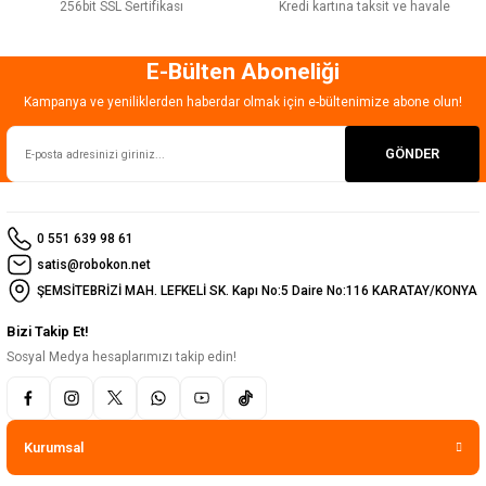
256bit SSL Sertifikası
Kredi kartına taksit ve havale
E-Bülten Aboneliği
Kampanya ve yeniliklerden haberdar olmak için e-bültenimize abone olun!
GÖNDER
0 551 639 98 61
satis@robokon.net
ŞEMSİTEBRİZİ MAH. LEFKELİ SK. Kapı No:5 Daire No:116 KARATAY/KONYA
Bizi Takip Et!
Sosyal Medya hesaplarımızı takip edin!
Kurumsal