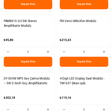
Sepete Ekle
Sepete Ekle
PAM8610 2x15W Stereo
FM Verici Mikrofon Modülü
Amplifikatör Modülü
₺95,80
₺215,43
Sepete Ekle
Sepete Ekle
DY-SV5W MP3 Ses Çalma Modülü
4 Digit LED Display Saat Modülü -
– 5W D Sınıfı Güç Amplifikatörlü
TM1637 (Mavi Işık)
₺302,18
₺119,16