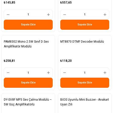
₺145,85
₺557,65
Sepete Ekle
Sepete Ekle
PAM8302 Mono 2.5W Sınıf D Ses
MT8870 DTMF Decoder Modülü
Amplifikatör Modülü
₺258,81
₺118,20
Sepete Ekle
Sepete Ekle
DY-SV8F MP3 Ses Çalma Modülü –
BIOS Uyumlu Mini Buzzer - Anakart
5W Güç Amplifikatörlü
Uyarı Zili