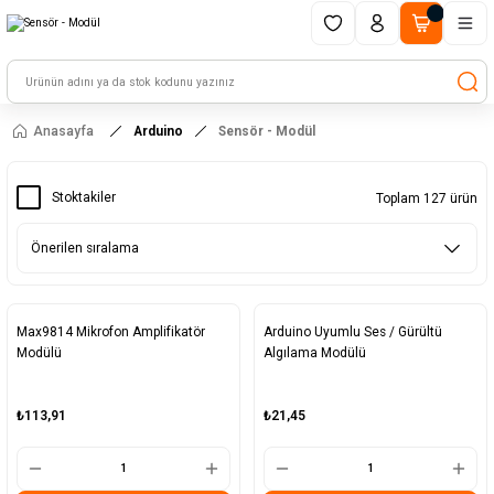
1500 TL ve üzeri alışverişlerinizde kargo ücretsiz!
HAYAL ET - TASARLA - ÇALIŞTIR
Anasayfa
Arduino
Sensör - Modül
Stoktakiler
Toplam 127 ürün
Max9814 Mikrofon Amplifikatör
Arduino Uyumlu Ses / Gürültü
Modülü
Algılama Modülü
₺113,91
₺21,45