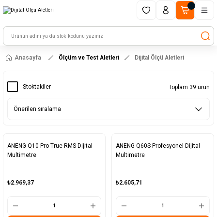
1500 TL ve üzeri alışverişlerinizde kargo ücretsiz!
HAYAL ET - TASARLA - ÇALIŞTIR
Anasayfa
Ölçüm ve Test Aletleri
Dijital Ölçü Aletleri
Stoktakiler
Toplam 39 ürün
ANENG Q10 Pro True RMS Dijital
ANENG Q60S Profesyonel Dijital
Multimetre
Multimetre
₺2.969,37
₺2.605,71