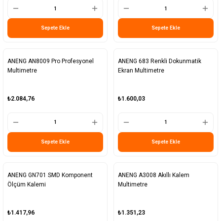
Sepete Ekle
Sepete Ekle
ANENG AN8009 Pro Profesyonel
ANENG 683 Renkli Dokunmatik
Multimetre
Ekran Multimetre
₺2.084,76
₺1.600,03
Sepete Ekle
Sepete Ekle
ANENG GN701 SMD Komponent
ANENG A3008 Akıllı Kalem
Ölçüm Kalemi
Multimetre
₺1.417,96
₺1.351,23