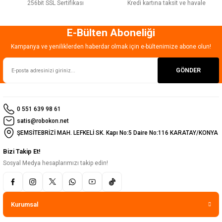
256bit SSL Sertifikası
Kredi kartına taksit ve havale
E-Bülten Aboneliği
Kampanya ve yeniliklerden haberdar olmak için e-bültenimize abone olun!
GÖNDER
0 551 639 98 61
satis@robokon.net
ŞEMSİTEBRİZİ MAH. LEFKELİ SK. Kapı No:5 Daire No:116 KARATAY/KONYA
Bizi Takip Et!
Sosyal Medya hesaplarımızı takip edin!
Kurumsal