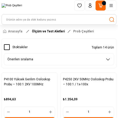
1500 TL ve üzeri alışverişlerinizde kargo ücretsiz!
HAYAL ET - TASARLA - ÇALIŞTIR
Anasayfa
Ölçüm ve Test Aletleri
Prob Çeşitleri
Stoktakiler
Toplam 14 ürün
P4100 Yüksek Gerilim Osiloskop
P4250 2KV 50MHz Osiloskop Probu
Probu – 100:1 2KV 100MHz
– 100:1 / 1x-100x
₺894,63
₺1.354,09