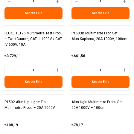
Sepete Ekle
Sepete Ekle
FLUKE TL175 Multimetre Test Probu
P1503B Multimetre Prob Seti –
– TwistGuard™, CAT III 1000V / CAT
Altın Kaplama, 20A 1000V, 100cm
IV 600V, 10A
₺3.729,11
₺661,56
Sepete Ekle
Sepete Ekle
P1502 Altın Uçlu İğne Tip
Altın Uçlu Multimetre Probu Seti
Multimetre Probu – 20A 1000V
20A 1000V – 100cm
₺108,19
₺78,17