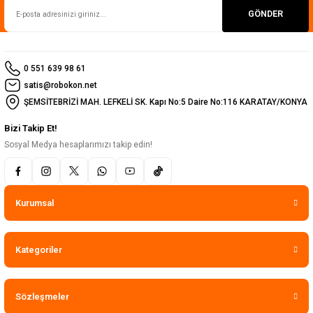
GÖNDER
0 551 639 98 61
satis@robokon.net
ŞEMSİTEBRİZİ MAH. LEFKELİ SK. Kapı No:5 Daire No:116 KARATAY/KONYA
Bizi Takip Et!
Sosyal Medya hesaplarımızı takip edin!
Kurumsal
Kategoriler
Sözleşmeler