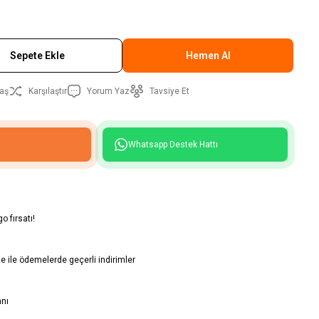
Sepete Ekle
Hemen Al
aş
Karşılaştır
Yorum Yaz
Tavsiye Et
Whatsapp Destek Hattı
o fırsatı!
 ile ödemelerde geçerli indirimler
anı