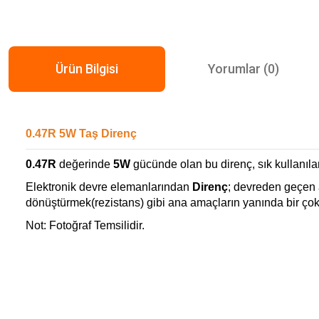
Ürün Bilgisi
Yorumlar (0)
0.47R 5W Taş Direnç
0.47R
değerinde
5W
gücünde olan bu direnç, sık kullanıl
Elektronik devre elemanlarından
Direnç
; devreden geçen a
dönüştürmek(rezistans) gibi ana amaçların yanında bir çok f
Not: Fotoğraf Temsilidir.
Bu ürünün fiyat bilgisi, resim, ürün açıklamalarında ve diğer konularda ye