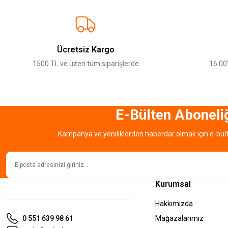
Görüş ve önerileriniz için teşekkür ederiz.
Ürün resmi kalitesiz, bozuk veya görüntülenemiyor.
Ürün açıklamasında eksik bilgiler bulunuyor.
Ücretsiz Kargo
Ürün bilgilerinde hatalar bulunuyor.
1500 TL ve üzeri tüm siparişlerde
16:00’
Ürün fiyatı diğer sitelerden daha pahalı.
Bu ürüne benzer farklı alternatifler olmalı.
E-Bülten Aboneli
Kampanya ve yeniliklerden haberdar olmak için e-bül
Kurumsal
Hakkımızda
0 551 639 98 61
Mağazalarımız