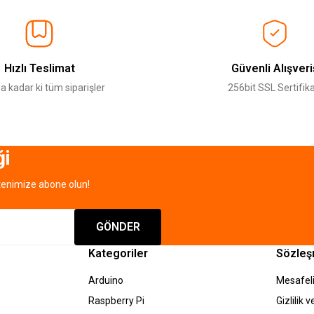
Ürün hakkında henüz soru sorulmamış.
Bu ürüne ilk yorumu siz yapın!
Sitemize ilk yorumu siz yapın!
Deneyimini Paylaş
Yorum Yaz
Soru Sor
Hızlı Teslimat
Güvenli Alışveri
a kadar ki tüm siparişler
256bit SSL Sertifika
ği
tenimize abone olun!
Gönder
GÖNDER
Kategoriler
Sözleş
Arduino
Mesafeli
Raspberry Pi
Gizlilik 