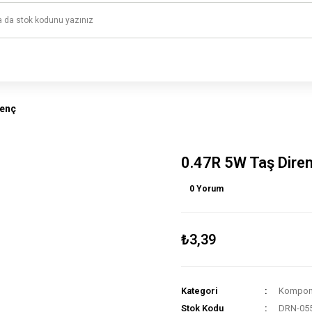
1500 TL ve üzeri alışverişlerinizde kargo ücretsiz!
HAYAL ET - TASARLA - ÇALIŞTIR
renç
0.47R 5W Taş Dire
0 Yorum
₺3,39
Kategori
Kompone
Stok Kodu
DRN-05