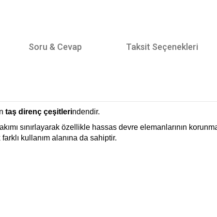
Soru & Cevap
Taksit Seçenekleri
an
taş direnç çeşitleri
ndendir.
kımı sınırlayarak özellikle hassas devre elemanlarının korunması
arklı kullanım alanına da sahiptir.
tersiz gördüğünüz noktaları öneri formunu kullanarak tarafımıza iletebilirsiniz.