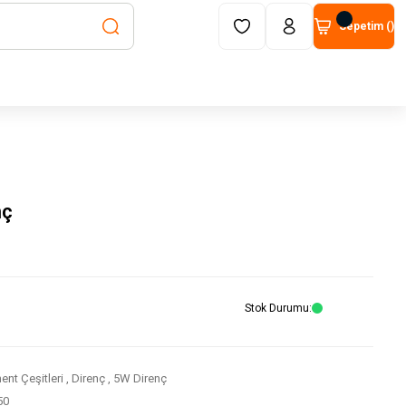
Sepetim (
)
nç
Stok Durumu
nt Çeşitleri
,
Direnç
,
5W Direnç
50