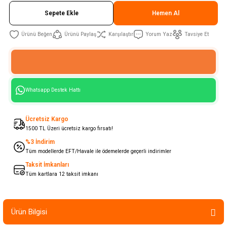
Sepete Ekle
Hemen Al
Ürünü Paylaş
Karşılaştır
Yorum Yaz
Tavsiye Et
Whatsapp Destek Hattı
Ücretsiz Kargo
1500 TL Üzeri ücretsiz kargo fırsatı!
%3 İndirim
Tüm modellerde EFT/Havale ile ödemelerde geçerli indirimler
Taksit İmkanları
Tüm kartlara 12 taksit imkanı
Ürün Bilgisi