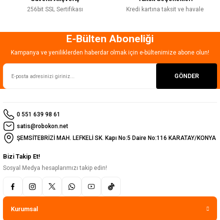
256bit SSL Sertifikası
Kredi kartına taksit ve havale
E-Bülten Aboneliği
Gönder
Kampanya ve yeniliklerden haberdar olmak için e-bültenimize abone olun!
GÖNDER
0 551 639 98 61
satis@robokon.net
ŞEMSİTEBRİZİ MAH. LEFKELİ SK. Kapı No:5 Daire No:116 KARATAY/KONYA
Bizi Takip Et!
Sosyal Medya hesaplarımızı takip edin!
Kurumsal