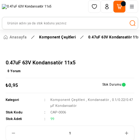
1500 TL ve üzeri alışverişlerinizde kargo ücretsiz!
HAYAL ET - TASARLA - ÇALIŞTIR
Anasayfa
Komponent Çeşitleri
0.47uF 63V Kondansatör 11x
0.47uF 63V Kondansatör 11x5
0 Yorum
₺0,95
Stok Durumu
Kategori
Komponent Çeşitleri
,
Kondansatör
,
0.1/0.22/0.47
μF Kondansatör
Stok Kodu
CAP-0006
Stok Adeti
99