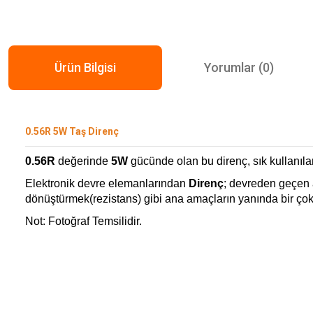
Ürün Bilgisi
Yorumlar (0)
0.56R 5W Taş Direnç
0.56R
değerinde
5W
gücünde olan bu direnç, sık kullanıl
Elektronik devre elemanlarından
Direnç
; devreden geçen a
dönüştürmek(rezistans) gibi ana amaçların yanında bir çok f
Not: Fotoğraf Temsilidir.
Bu ürünün fiyat bilgisi, resim, ürün açıklamalarında ve diğer konularda ye