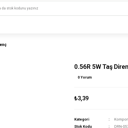
1500 TL ve üzeri alışverişlerinizde kargo ücretsiz!
HAYAL ET - TASARLA - ÇALIŞTIR
renç
0.56R 5W Taş Dire
0 Yorum
₺3,39
Kategori
Kompone
Stok Kodu
DRN-05