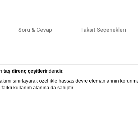
Soru & Cevap
Taksit Seçenekleri
an
taş direnç çeşitleri
ndendir.
kımı sınırlayarak özellikle hassas devre elemanlarının korunması
arklı kullanım alanına da sahiptir.
tersiz gördüğünüz noktaları öneri formunu kullanarak tarafımıza iletebilirsiniz.