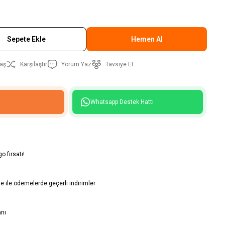
Sepete Ekle
Hemen Al
aş
Karşılaştır
Yorum Yaz
Tavsiye Et
Whatsapp Destek Hattı
o fırsatı!
 ile ödemelerde geçerli indirimler
anı