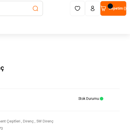
Sepetim (
)
nç
Stok Durumu
nt Çeşitleri
,
Direnç
,
5W Direnç
73