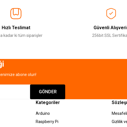
Ürün hakkında henüz soru sorulmamış.
Bu ürüne ilk yorumu siz yapın!
Sitemize ilk yorumu siz yapın!
Deneyimini Paylaş
Yorum Yaz
Soru Sor
Hızlı Teslimat
Güvenli Alışveri
a kadar ki tüm siparişler
256bit SSL Sertifika
ği
tenimize abone olun!
Gönder
GÖNDER
Kategoriler
Sözleş
Arduino
Mesafeli
Raspberry Pi
Gizlilik 