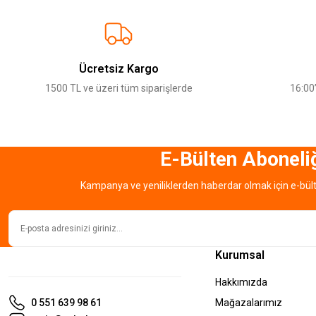
Görüş ve önerileriniz için teşekkür ederiz.
Ürün resmi kalitesiz, bozuk veya görüntülenemiyor.
Ürün açıklamasında eksik bilgiler bulunuyor.
Ücretsiz Kargo
Ürün bilgilerinde hatalar bulunuyor.
1500 TL ve üzeri tüm siparişlerde
16:00’
Ürün fiyatı diğer sitelerden daha pahalı.
Bu ürüne benzer farklı alternatifler olmalı.
E-Bülten Aboneli
Kampanya ve yeniliklerden haberdar olmak için e-bül
Kurumsal
Hakkımızda
0 551 639 98 61
Mağazalarımız