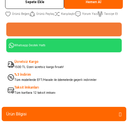
Sepete Ekle
Hemen Al
Ürünü Paylaş
Karşılaştır
Yorum Yaz
Tavsiye Et
Whatsapp Destek Hattı
Ücretsiz Kargo
1500 TL Üzeri ücretsiz kargo fırsatı!
%3 İndirim
Tüm modellerde EFT/Havale ile ödemelerde geçerli indirimler
Taksit İmkanları
Tüm kartlara 12 taksit imkanı
Ürün Bilgisi