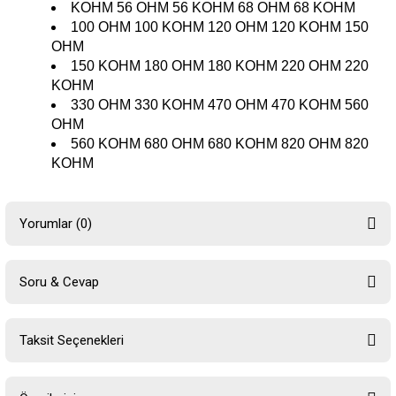
KOHM 56 OHM 56 KOHM 68 OHM 68 KOHM
100 OHM 100 KOHM 120 OHM 120 KOHM 150
OHM
150 KOHM 180 OHM 180 KOHM 220 OHM 220
KOHM
330 OHM 330 KOHM 470 OHM 470 KOHM 560
OHM
560 KOHM 680 OHM 680 KOHM 820 OHM 820
KOHM
Yorumlar (0)
Soru & Cevap
Bu ürüne ilk yorumu siz yapın!
Taksit Seçenekleri
Yorum Yaz
Ürün hakkında henüz soru sorulmamış.