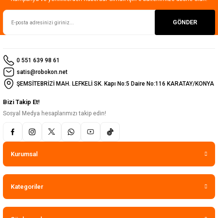
GÖNDER
0 551 639 98 61
satis@robokon.net
ŞEMSİTEBRİZİ MAH. LEFKELİ SK. Kapı No:5 Daire No:116 KARATAY/KONYA
Bizi Takip Et!
Sosyal Medya hesaplarımızı takip edin!
Kurumsal
Kategoriler