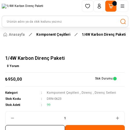
1500 TL ve üzeri alışverişlerinizde kargo ücretsiz!
HAYAL ET - TASARLA - ÇALIŞTIR
Anasayfa
Komponent Çeşitleri
1/4W Karbon Direnç Paketi
1/4W Karbon Direnç Paketi
0 Yorum
₺950,00
Stok Durumu
Kategori
Komponent Çeşitleri
,
Direnç
,
Direnç Setleri
Stok Kodu
DRN-0623
Stok Adeti
99