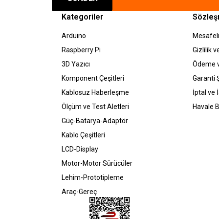
Kategoriler
Sözleş
Arduino
Mesafeli
Raspberry Pi
Gizlilik 
3D Yazıcı
Ödeme v
Komponent Çeşitleri
Garanti Ş
Kablosuz Haberleşme
İptal ve 
Ölçüm ve Test Aletleri
Havale B
Güç-Batarya-Adaptör
Kablo Çeşitleri
LCD-Display
Motor-Motor Sürücüler
Lehim-Prototipleme
Araç-Gereç