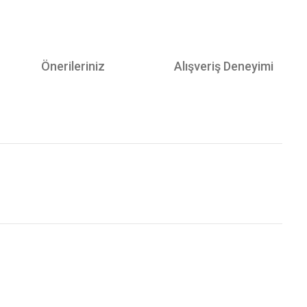
Önerileriniz
Alışveriş Deneyimi
Bu ürünün fiyat bilgisi, resim, ürün açıklamalarında ve diğer