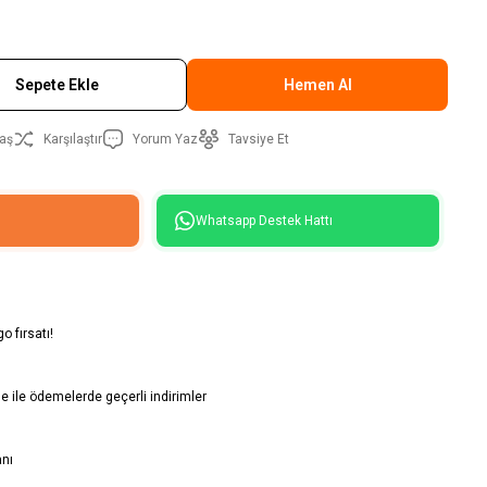
Sepete Ekle
Hemen Al
aş
Karşılaştır
Yorum Yaz
Tavsiye Et
Whatsapp Destek Hattı
o fırsatı!
 ile ödemelerde geçerli indirimler
anı