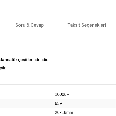
Soru & Cevap
Taksit Seçenekleri
ansatör çeşitleri
ndendir.
tir.
1000uF
63V
26x16mm