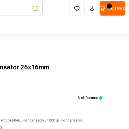
Sepetim (
)
ansatör 26x16mm
Stok Durumu
nt Çeşitleri
,
Kondansatör
,
1000 μF Kondansatör
83