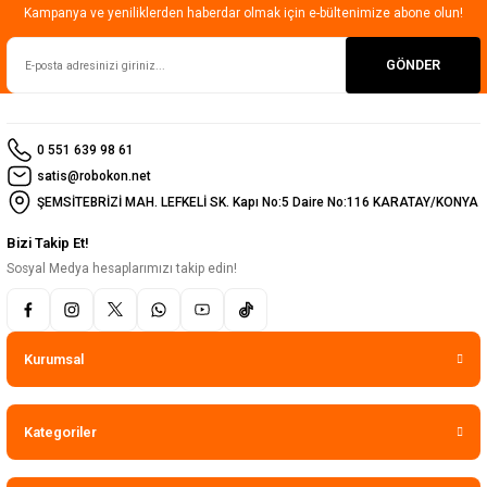
Kampanya ve yeniliklerden haberdar olmak için e-bültenimize abone olun!
GÖNDER
0 551 639 98 61
satis@robokon.net
ŞEMSİTEBRİZİ MAH. LEFKELİ SK. Kapı No:5 Daire No:116 KARATAY/KONYA
Bizi Takip Et!
Sosyal Medya hesaplarımızı takip edin!
Kurumsal
Kategoriler