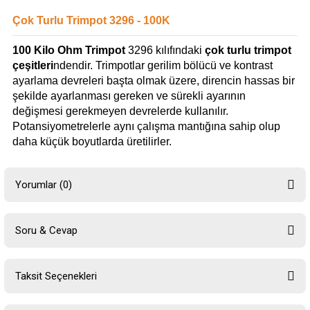
Çok Turlu Trimpot 3296 - 100K
100 Kilo Ohm Trimpot
3296 kılıfındaki
çok turlu trimpot
çeşitleri
ndendir. Trimpotlar gerilim bölücü ve kontrast
ayarlama devreleri başta olmak üzere, direncin hassas bir
şekilde ayarlanması gereken ve sürekli ayarının
değişmesi gerekmeyen devrelerde kullanılır.
Potansiyometrelerle aynı çalışma mantığına sahip olup
daha küçük boyutlarda üretilirler.
Yorumlar (0)
Soru & Cevap
Bu ürüne ilk yorumu siz yapın!
Taksit Seçenekleri
Yorum Yaz
Ürün hakkında henüz soru sorulmamış.