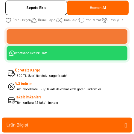
Sepete Ekle
Hemen Al
Ürünü Paylaş
Karşılaştır
Yorum Yaz
Tavsiye Et
Whatsapp Destek Hattı
Ücretsiz Kargo
1500 TL Üzeri ücretsiz kargo fırsatı!
%3 İndirim
Tüm modellerde EFT/Havale ile ödemelerde geçerli indirimler
Taksit İmkanları
Tüm kartlara 12 taksit imkanı
Ürün Bilgisi