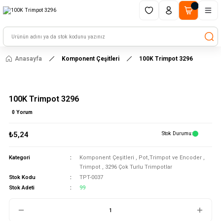
1500 TL ve üzeri alışverişlerinizde kargo ücretsiz!
HAYAL ET - TASARLA - ÇALIŞTIR
Anasayfa
Komponent Çeşitleri
100K Trimpot 3296
100K Trimpot 3296
0 Yorum
₺5,24
Stok Durumu
Kategori
Komponent Çeşitleri
,
Pot,Trimpot ve Encoder
,
Trimpot
,
3296 Çok Turlu Trimpotlar
Stok Kodu
TPT-0037
Stok Adeti
99