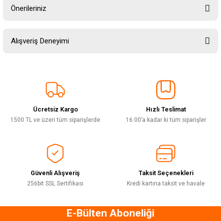
Önerileriniz
Soru Sor
Bu ürünün fiyat bilgisi, resim, ürün açıklamalarında ve diğer konularda
Alışveriş Deneyimi
yetersiz gördüğünüz noktaları öneri formunu kullanarak tarafımıza
iletebilirsiniz.
Görüş ve önerileriniz için teşekkür ederiz.
Sitemize ilk yorumu siz yapın!
Ürün resmi kalitesiz, bozuk veya görüntülenemiyor.
Ürün açıklamasında eksik bilgiler bulunuyor.
Ücretsiz Kargo
Hızlı Teslimat
Deneyimini Paylaş
Ürün bilgilerinde hatalar bulunuyor.
1500 TL ve üzeri tüm siparişlerde
16:00’a kadar ki tüm siparişler
Ürün fiyatı diğer sitelerden daha pahalı.
Bu ürüne benzer farklı alternatifler olmalı.
Güvenli Alışveriş
Taksit Seçenekleri
256bit SSL Sertifikası
Kredi kartına taksit ve havale
E-Bülten Aboneliği
Gönder