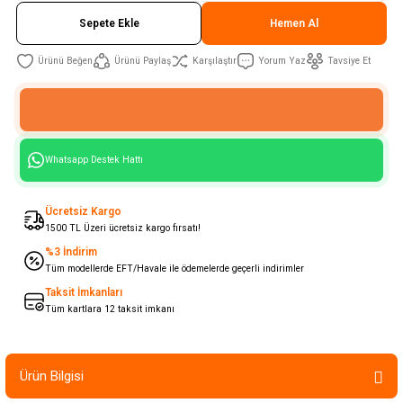
Sepete Ekle
Hemen Al
Ürünü Paylaş
Karşılaştır
Yorum Yaz
Tavsiye Et
Whatsapp Destek Hattı
Ücretsiz Kargo
1500 TL Üzeri ücretsiz kargo fırsatı!
%3 İndirim
Tüm modellerde EFT/Havale ile ödemelerde geçerli indirimler
Taksit İmkanları
Tüm kartlara 12 taksit imkanı
Ürün Bilgisi