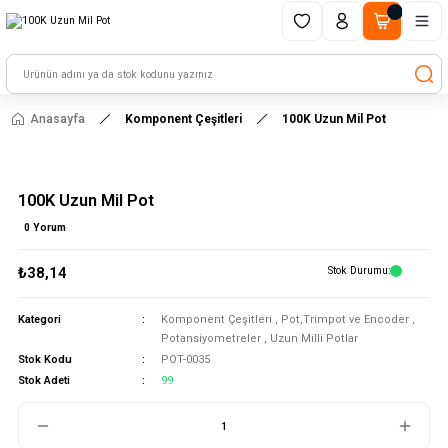
1500 TL ve üzeri alışverişlerinizde kargo ücretsiz!
HAYAL ET - TASARLA - ÇALIŞTIR
Anasayfa
Komponent Çeşitleri
100K Uzun Mil Pot
100K Uzun Mil Pot
0 Yorum
₺38,14
Stok Durumu
Kategori
Komponent Çeşitleri
,
Pot,Trimpot ve Encoder
,
Potansiyometreler
,
Uzun Milli Potlar
Stok Kodu
POT-0035
Stok Adeti
99