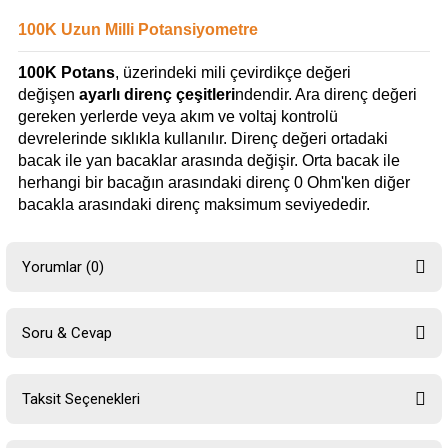
100K Uzun Milli Potansiyometre
100K Potans
, üzerindeki mili çevirdikçe değeri
değişen
ayarlı direnç çeşitleri
ndendir. Ara direnç değeri
gereken yerlerde veya akım ve voltaj kontrolü
devrelerinde sıklıkla kullanılır. Direnç değeri ortadaki
bacak ile yan bacaklar arasında değişir. Orta bacak ile
herhangi bir bacağın arasındaki direnç 0 Ohm'ken diğer
bacakla arasındaki direnç maksimum seviyededir.
Yorumlar (0)
Soru & Cevap
Bu ürüne ilk yorumu siz yapın!
Taksit Seçenekleri
Yorum Yaz
Ürün hakkında henüz soru sorulmamış.