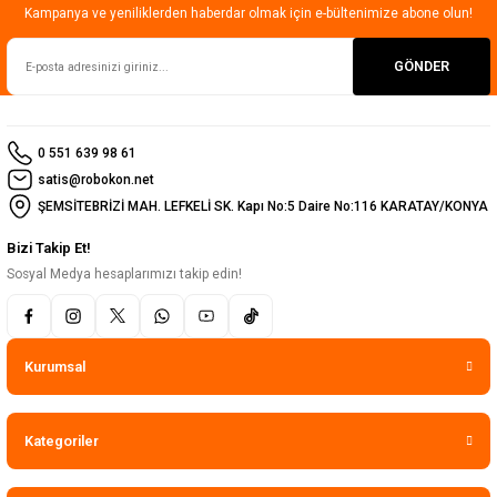
Kampanya ve yeniliklerden haberdar olmak için e-bültenimize abone olun!
GÖNDER
0 551 639 98 61
satis@robokon.net
ŞEMSİTEBRİZİ MAH. LEFKELİ SK. Kapı No:5 Daire No:116 KARATAY/KONYA
Bizi Takip Et!
Sosyal Medya hesaplarımızı takip edin!
Kurumsal
Kategoriler