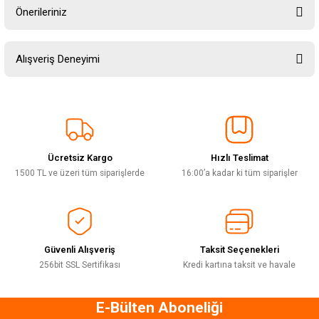
Önerileriniz
Soru Sor
Bu ürünün fiyat bilgisi, resim, ürün açıklamalarında ve diğer konularda
Alışveriş Deneyimi
yetersiz gördüğünüz noktaları öneri formunu kullanarak tarafımıza
iletebilirsiniz.
Görüş ve önerileriniz için teşekkür ederiz.
Sitemize ilk yorumu siz yapın!
Ürün resmi kalitesiz, bozuk veya görüntülenemiyor.
Ürün açıklamasında eksik bilgiler bulunuyor.
Ücretsiz Kargo
Hızlı Teslimat
Deneyimini Paylaş
Ürün bilgilerinde hatalar bulunuyor.
1500 TL ve üzeri tüm siparişlerde
16:00’a kadar ki tüm siparişler
Ürün fiyatı diğer sitelerden daha pahalı.
Bu ürüne benzer farklı alternatifler olmalı.
Güvenli Alışveriş
Taksit Seçenekleri
256bit SSL Sertifikası
Kredi kartına taksit ve havale
E-Bülten Aboneliği
Gönder