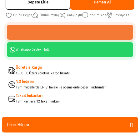
Sepete Ekle
Hemen Al
Ürünü Paylaş
Karşılaştır
Yorum Yaz
Tavsiye Et
Whatsapp Destek Hattı
Ücretsiz Kargo
1500 TL Üzeri ücretsiz kargo fırsatı!
%3 İndirim
Tüm modellerde EFT/Havale ile ödemelerde geçerli indirimler
Taksit İmkanları
Tüm kartlara 12 taksit imkanı
Ürün Bilgisi