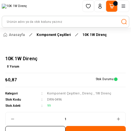
1500 TL ve üzeri alışverişlerinizde kargo ücretsiz!
HAYAL ET - TASARLA - ÇALIŞTIR
Anasayfa
Komponent Çeşitleri
10K 1W Direnç
10K 1W Direnç
0 Yorum
₺0,87
Stok Durumu
Kategori
Komponent Çeşitleri
,
Direnç
,
1W Direnç
Stok Kodu
DRN-0496
Stok Adeti
99