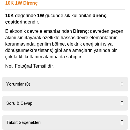
10K 1W Direnç
10K
değerinde
1W
gücünde sık kullanılan
direnç
çeşitleri
ndendir.
Elektronik devre elemanlarından
Direnç
; devreden geçen
akımı sınırlayarak özellikle hassas devre elemanlarının
korunmasında, gerilim bölme, elektrik enerjisini ısıya
dönüştürmek(rezistans) gibi ana amaçların yanında bir
çok farklı kullanım alanına da sahiptir.
Not: Fotoğraf Temsilidir.
Yorumlar (0)
Soru & Cevap
Bu ürüne ilk yorumu siz yapın!
Taksit Seçenekleri
Yorum Yaz
Ürün hakkında henüz soru sorulmamış.