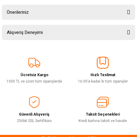
Önerileriniz
Soru Sor
Bu ürünün fiyat bilgisi, resim, ürün açıklamalarında ve diğer konularda
Alışveriş Deneyimi
yetersiz gördüğünüz noktaları öneri formunu kullanarak tarafımıza
iletebilirsiniz.
Görüş ve önerileriniz için teşekkür ederiz.
Sitemize ilk yorumu siz yapın!
Ürün resmi kalitesiz, bozuk veya görüntülenemiyor.
Ürün açıklamasında eksik bilgiler bulunuyor.
Ücretsiz Kargo
Hızlı Teslimat
Deneyimini Paylaş
Ürün bilgilerinde hatalar bulunuyor.
1500 TL ve üzeri tüm siparişlerde
16:00’a kadar ki tüm siparişler
Ürün fiyatı diğer sitelerden daha pahalı.
Bu ürüne benzer farklı alternatifler olmalı.
Güvenli Alışveriş
Taksit Seçenekleri
256bit SSL Sertifikası
Kredi kartına taksit ve havale