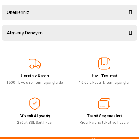
Önerileriniz
Soru Sor
Bu ürünün fiyat bilgisi, resim, ürün açıklamalarında ve diğer konularda
Alışveriş Deneyimi
yetersiz gördüğünüz noktaları öneri formunu kullanarak tarafımıza
iletebilirsiniz.
Görüş ve önerileriniz için teşekkür ederiz.
Sitemize ilk yorumu siz yapın!
Ürün resmi kalitesiz, bozuk veya görüntülenemiyor.
Ürün açıklamasında eksik bilgiler bulunuyor.
Ücretsiz Kargo
Hızlı Teslimat
Deneyimini Paylaş
Ürün bilgilerinde hatalar bulunuyor.
1500 TL ve üzeri tüm siparişlerde
16:00’a kadar ki tüm siparişler
Ürün fiyatı diğer sitelerden daha pahalı.
Bu ürüne benzer farklı alternatifler olmalı.
Güvenli Alışveriş
Taksit Seçenekleri
256bit SSL Sertifikası
Kredi kartına taksit ve havale