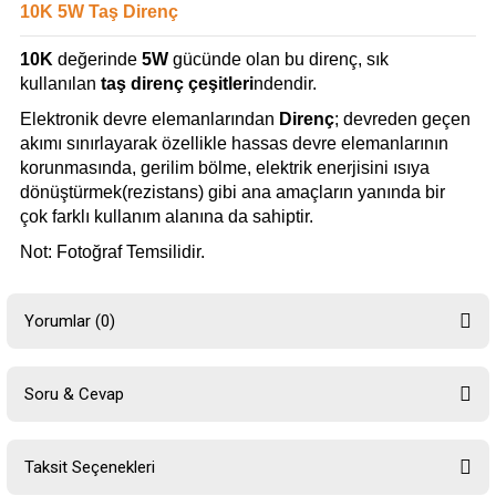
10K 5W Taş Direnç
10K
değerinde
5W
gücünde olan bu direnç, sık
kullanılan
taş direnç çeşitleri
ndendir.
Elektronik devre elemanlarından
Direnç
; devreden geçen
akımı sınırlayarak özellikle hassas devre elemanlarının
korunmasında, gerilim bölme, elektrik enerjisini ısıya
dönüştürmek(rezistans) gibi ana amaçların yanında bir
çok farklı kullanım alanına da sahiptir.
Not: Fotoğraf Temsilidir.
Yorumlar (0)
Soru & Cevap
Bu ürüne ilk yorumu siz yapın!
Taksit Seçenekleri
Yorum Yaz
Ürün hakkında henüz soru sorulmamış.