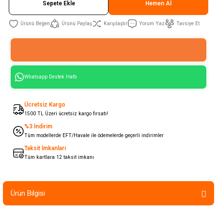
Sepete Ekle
Hemen Al
Ürünü Paylaş
Karşılaştır
Yorum Yaz
Tavsiye Et
Whatsapp Destek Hattı
Ücretsiz Kargo
1500 TL Üzeri ücretsiz kargo fırsatı!
%3 İndirim
Tüm modellerde EFT/Havale ile ödemelerde geçerli indirimler
Taksit İmkanları
Tüm kartlara 12 taksit imkanı
Ürün Bilgisi