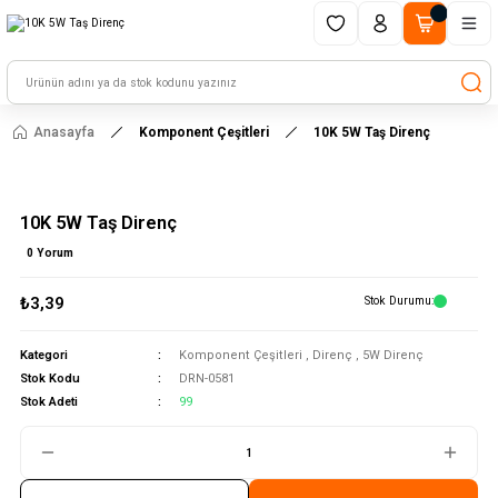
1500 TL ve üzeri alışverişlerinizde kargo ücretsiz!
HAYAL ET - TASARLA - ÇALIŞTIR
Anasayfa
Komponent Çeşitleri
10K 5W Taş Direnç
10K 5W Taş Direnç
0 Yorum
₺3,39
Stok Durumu
Kategori
Komponent Çeşitleri
,
Direnç
,
5W Direnç
Stok Kodu
DRN-0581
Stok Adeti
99