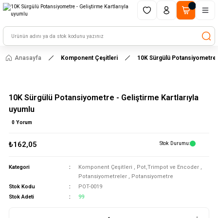
1500 TL ve üzeri alışverişlerinizde kargo ücretsiz!
HAYAL ET - TASARLA - ÇALIŞTIR
Anasayfa
Komponent Çeşitleri
10K Sürgülü Potansiyometre -
10K Sürgülü Potansiyometre - Geliştirme Kartlarıyla
uyumlu
0 Yorum
₺162,05
Stok Durumu
Kategori
Komponent Çeşitleri
,
Pot,Trimpot ve Encoder
,
Potansiyometreler
,
Potansiyometre
Stok Kodu
POT-0019
Stok Adeti
99