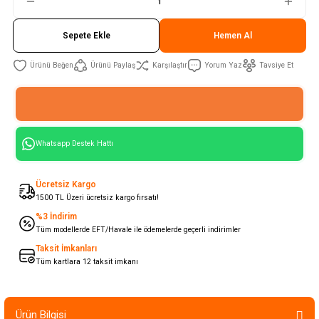
Sepete Ekle
Hemen Al
Ürünü Paylaş
Karşılaştır
Yorum Yaz
Tavsiye Et
Whatsapp Destek Hattı
Ücretsiz Kargo
1500 TL Üzeri ücretsiz kargo fırsatı!
%3 İndirim
Tüm modellerde EFT/Havale ile ödemelerde geçerli indirimler
Taksit İmkanları
Tüm kartlara 12 taksit imkanı
Ürün Bilgisi