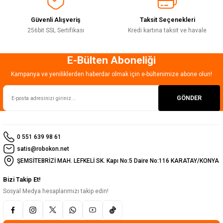
Güvenli Alışveriş
Taksit Seçenekleri
256bit SSL Sertifikası
Kredi kartına taksit ve havale
E-Bülten Aboneliği
Gönder
Kampanya ve yeniliklerden haberdar olmak için e-bültenimize abone olun!
GÖNDER
0 551 639 98 61
satis@robokon.net
ŞEMSİTEBRİZİ MAH. LEFKELİ SK. Kapı No:5 Daire No:116 KARATAY/KONYA
Bizi Takip Et!
Sosyal Medya hesaplarımızı takip edin!