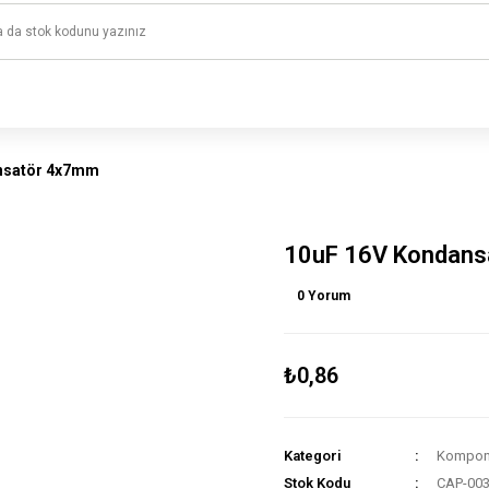
1500 TL ve üzeri alışverişlerinizde kargo ücretsiz!
HAYAL ET - TASARLA - ÇALIŞTIR
nsatör 4x7mm
10uF 16V Kondan
0 Yorum
₺0,86
Kategori
Kompone
Stok Kodu
CAP-00