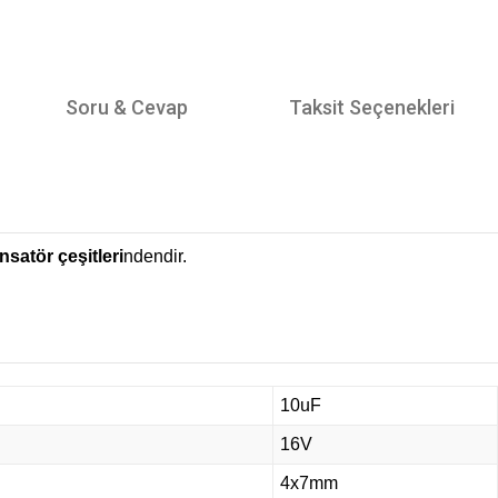
Soru & Cevap
Taksit Seçenekleri
satör çeşitleri
ndendir.
10uF
16V
4x7mm