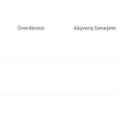
Önerileriniz
Alışveriş Deneyimi
Bu ürünün fiyat bilgisi, resim, ürün açıklamalarında ve diğer