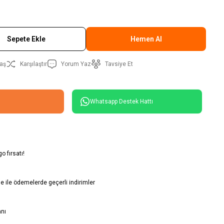
Sepete Ekle
Hemen Al
aş
Karşılaştır
Yorum Yaz
Tavsiye Et
Whatsapp Destek Hattı
o fırsatı!
 ile ödemelerde geçerli indirimler
anı