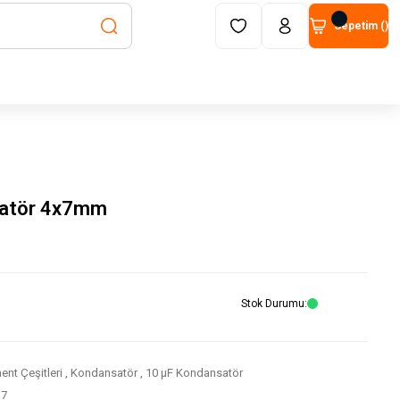
Sepetim (
)
satör 4x7mm
Stok Durumu
nt Çeşitleri
,
Kondansatör
,
10 μF Kondansatör
37