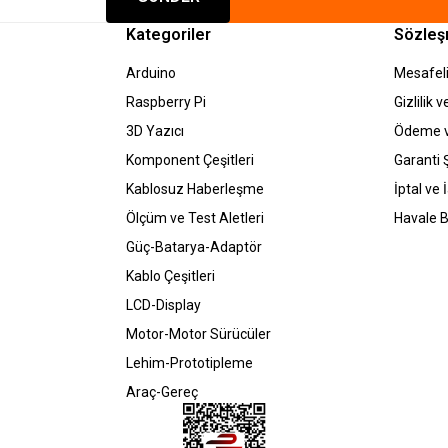
Kategoriler
Sözleş
Arduino
Mesafeli
Raspberry Pi
Gizlilik 
3D Yazıcı
Ödeme v
Komponent Çeşitleri
Garanti Ş
Kablosuz Haberleşme
İptal ve 
Ölçüm ve Test Aletleri
Havale B
Güç-Batarya-Adaptör
Kablo Çeşitleri
LCD-Display
Motor-Motor Sürücüler
Lehim-Prototipleme
Araç-Gereç