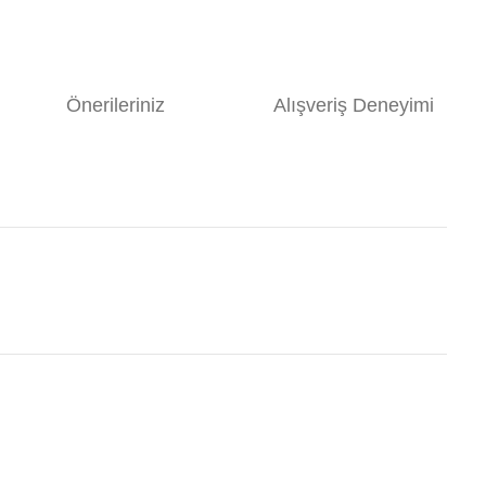
Önerileriniz
Alışveriş Deneyimi
Bu ürünün fiyat bilgisi, resim, ürün açıklamalarında ve diğer