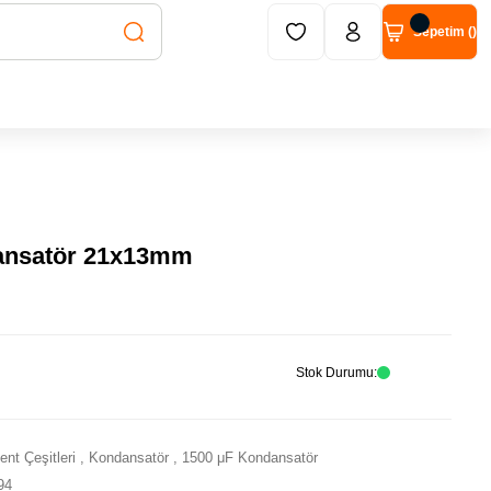
Sepetim (
)
ansatör 21x13mm
Stok Durumu
nt Çeşitleri
,
Kondansatör
,
1500 μF Kondansatör
94