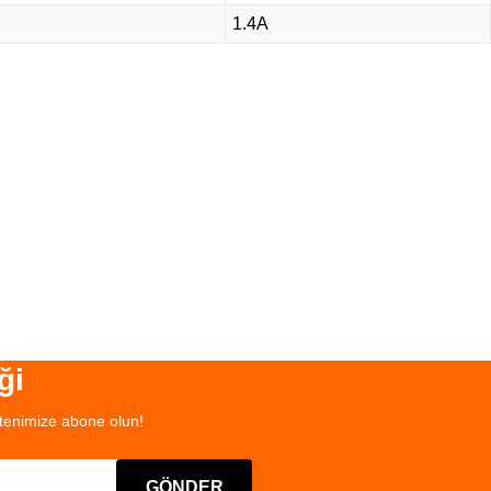
1.4A
ği
tenimize abone olun!
GÖNDER