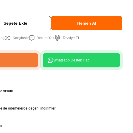
Sepete Ekle
Hemen Al
laş
Karşılaştır
Yorum Yaz
Tavsiye Et
Whatsapp Destek Hattı
 fırsatı!
ile ödemelerde geçerli indirimler
nı