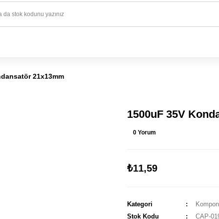
1500 TL ve üzeri alışverişlerinizde kargo ücretsiz!
HAYAL ET - TASARLA - ÇALIŞTIR
ndansatör 21x13mm
1500uF 35V Kond
0 Yorum
₺11,59
Kategori
Kompone
Stok Kodu
CAP-01