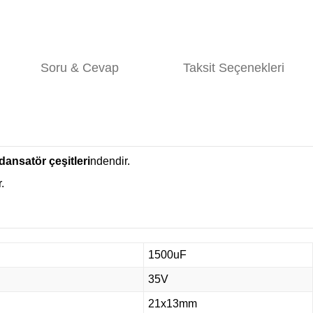
Soru & Cevap
Taksit Seçenekleri
ansatör çeşitleri
ndendir.
.
1500uF
35V
21x13mm