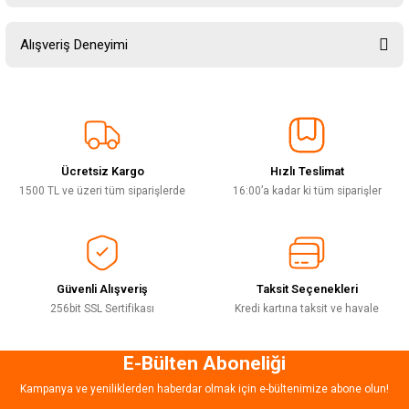
Soru Sor
Bu ürünün fiyat bilgisi, resim, ürün açıklamalarında ve diğer konularda
Alışveriş Deneyimi
yetersiz gördüğünüz noktaları öneri formunu kullanarak tarafımıza
iletebilirsiniz.
Görüş ve önerileriniz için teşekkür ederiz.
Sitemize ilk yorumu siz yapın!
Ürün resmi kalitesiz, bozuk veya görüntülenemiyor.
Ürün açıklamasında eksik bilgiler bulunuyor.
Ücretsiz Kargo
Hızlı Teslimat
Deneyimini Paylaş
Ürün bilgilerinde hatalar bulunuyor.
1500 TL ve üzeri tüm siparişlerde
16:00’a kadar ki tüm siparişler
Ürün fiyatı diğer sitelerden daha pahalı.
Bu ürüne benzer farklı alternatifler olmalı.
Güvenli Alışveriş
Taksit Seçenekleri
256bit SSL Sertifikası
Kredi kartına taksit ve havale
E-Bülten Aboneliği
Gönder
Kampanya ve yeniliklerden haberdar olmak için e-bültenimize abone olun!