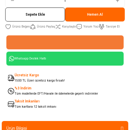
Sepete Ekle
Hemen Al
Ürünü Paylaş
Karşılaştır
Yorum Yaz
Tavsiye Et
Whatsapp Destek Hattı
Ücretsiz Kargo
1500 TL Üzeri ücretsiz kargo fırsatı!
%3 İndirim
Tüm modellerde EFT/Havale ile ödemelerde geçerli indirimler
Taksit İmkanları
Tüm kartlara 12 taksit imkanı
Ürün Bilgisi