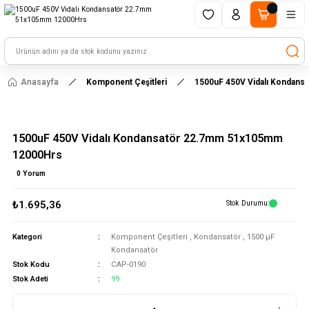
1500 TL ve üzeri alışverişlerinizde kargo ücretsiz!
HAYAL ET - TASARLA - ÇALIŞTIR
Anasayfa
Komponent Çeşitleri
1500uF 450V Vidalı Kondan
1500uF 450V Vidalı Kondansatör 22.7mm 51x105mm
12000Hrs
0 Yorum
₺1.695,36
Stok Durumu
Kategori
Komponent Çeşitleri
,
Kondansatör
,
1500 μF
Kondansatör
Stok Kodu
CAP-0190
Stok Adeti
99