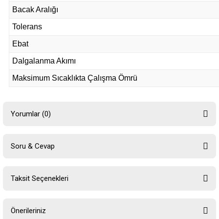
Bacak Aralığı
Tolerans
Ebat
Dalgalanma Akımı
Maksimum Sıcaklıkta Çalışma Ömrü
Yorumlar (0)
Soru & Cevap
Bu ürüne ilk yorumu siz yapın!
Taksit Seçenekleri
Yorum Yaz
Ürün hakkında henüz soru sorulmamış.
Önerileriniz