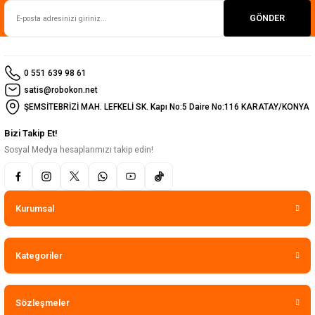
GÖNDER
0 551 639 98 61
satis@robokon.net
ŞEMSİTEBRİZİ MAH. LEFKELİ SK. Kapı No:5 Daire No:116 KARATAY/KONYA
Bizi Takip Et!
Sosyal Medya hesaplarımızı takip edin!
Kurumsal
Kategoriler
Sözleşmeler