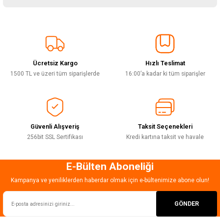
yetersiz gördüğünüz noktaları öneri formunu kullanarak tarafımıza
iletebilirsiniz.
Görüş ve önerileriniz için teşekkür ederiz.
Sitemize ilk yorumu siz yapın!
Ürün resmi kalitesiz, bozuk veya görüntülenemiyor.
Ürün açıklamasında eksik bilgiler bulunuyor.
Ücretsiz Kargo
Hızlı Teslimat
Deneyimini Paylaş
Ürün bilgilerinde hatalar bulunuyor.
1500 TL ve üzeri tüm siparişlerde
16:00’a kadar ki tüm siparişler
Ürün fiyatı diğer sitelerden daha pahalı.
Bu ürüne benzer farklı alternatifler olmalı.
Güvenli Alışveriş
Taksit Seçenekleri
256bit SSL Sertifikası
Kredi kartına taksit ve havale
E-Bülten Aboneliği
Gönder
Kampanya ve yeniliklerden haberdar olmak için e-bültenimize abone olun!
GÖNDER