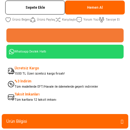
Sepete Ekle
Hemen Al
Ürünü Paylaş
Karşılaştır
Yorum Yaz
Tavsiye Et
Whatsapp Destek Hattı
Ücretsiz Kargo
1500 TL Üzeri ücretsiz kargo fırsatı!
%3 İndirim
Tüm modellerde EFT/Havale ile ödemelerde geçerli indirimler
Taksit İmkanları
Tüm kartlara 12 taksit imkanı
Ürün Bilgisi