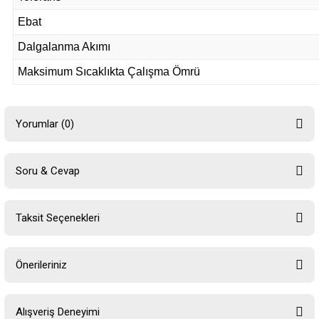
Ebat
Dalgalanma Akımı
Maksimum Sıcaklıkta Çalışma Ömrü
Yorumlar (0)
Soru & Cevap
Bu ürüne ilk yorumu siz yapın!
Taksit Seçenekleri
Yorum Yaz
Ürün hakkında henüz soru sorulmamış.
Önerileriniz
Soru Sor
Bu ürünün fiyat bilgisi, resim, ürün açıklamalarında ve diğer konularda
Alışveriş Deneyimi