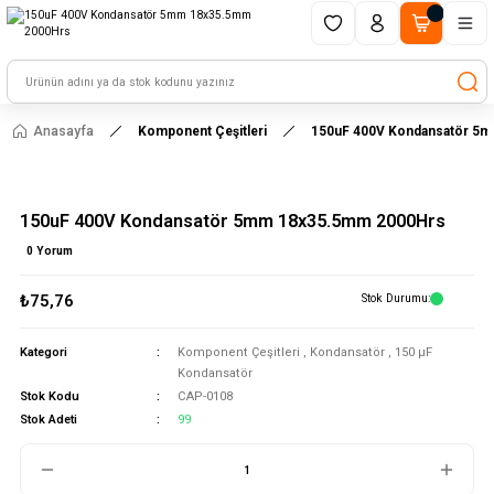
1500 TL ve üzeri alışverişlerinizde kargo ücretsiz!
HAYAL ET - TASARLA - ÇALIŞTIR
Anasayfa
Komponent Çeşitleri
150uF 400V Kondansatör 5
150uF 400V Kondansatör 5mm 18x35.5mm 2000Hrs
0 Yorum
₺75,76
Stok Durumu
Kategori
Komponent Çeşitleri
,
Kondansatör
,
150 μF
Kondansatör
Stok Kodu
CAP-0108
Stok Adeti
99