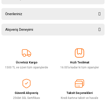
Yorum Yaz
Ürün hakkında henüz soru sorulmamış.
Önerileriniz
Soru Sor
Bu ürünün fiyat bilgisi, resim, ürün açıklamalarında ve diğer konularda
Alışveriş Deneyimi
yetersiz gördüğünüz noktaları öneri formunu kullanarak tarafımıza
iletebilirsiniz.
Görüş ve önerileriniz için teşekkür ederiz.
Sitemize ilk yorumu siz yapın!
Ürün resmi kalitesiz, bozuk veya görüntülenemiyor.
Ürün açıklamasında eksik bilgiler bulunuyor.
Ücretsiz Kargo
Hızlı Teslimat
Deneyimini Paylaş
Ürün bilgilerinde hatalar bulunuyor.
1500 TL ve üzeri tüm siparişlerde
16:00’a kadar ki tüm siparişler
Ürün fiyatı diğer sitelerden daha pahalı.
Bu ürüne benzer farklı alternatifler olmalı.
Güvenli Alışveriş
Taksit Seçenekleri
256bit SSL Sertifikası
Kredi kartına taksit ve havale