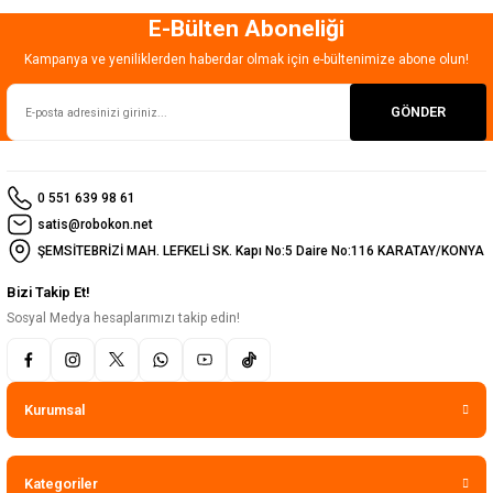
E-Bülten Aboneliği
Gönder
Kampanya ve yeniliklerden haberdar olmak için e-bültenimize abone olun!
GÖNDER
0 551 639 98 61
satis@robokon.net
ŞEMSİTEBRİZİ MAH. LEFKELİ SK. Kapı No:5 Daire No:116 KARATAY/KONYA
Bizi Takip Et!
Sosyal Medya hesaplarımızı takip edin!
Kurumsal
Kategoriler