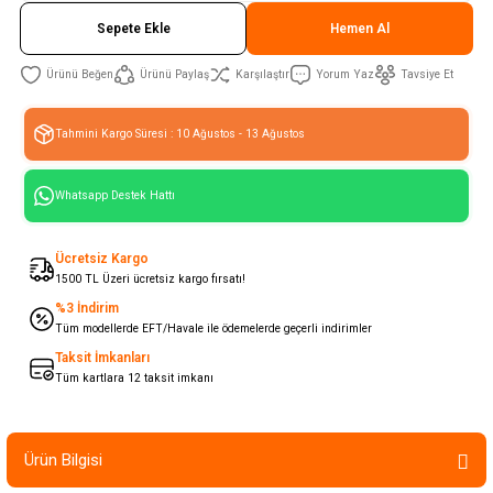
Sepete Ekle
Hemen Al
Ürünü Paylaş
Karşılaştır
Yorum Yaz
Tavsiye Et
Tahmini Kargo Süresi : 10 Ağustos - 13 Ağustos
Whatsapp Destek Hattı
Ücretsiz Kargo
1500 TL Üzeri ücretsiz kargo fırsatı!
%3 İndirim
Tüm modellerde EFT/Havale ile ödemelerde geçerli indirimler
Taksit İmkanları
Tüm kartlara 12 taksit imkanı
Ürün Bilgisi