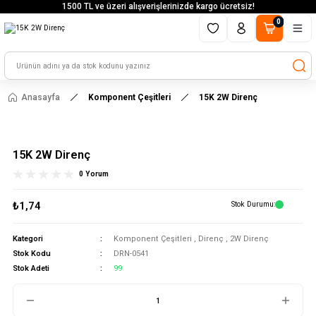
1500 TL ve üzeri alışverişlerinizde kargo ücretsiz!
0
Anasayfa
Komponent Çeşitleri
15K 2W Direnç
15K 2W Direnç
0 Yorum
₺1,74
Stok Durumu
Kategori
Komponent Çeşitleri
,
Direnç
,
2W Direnç
Stok Kodu
DRN-0541
Stok Adeti
99