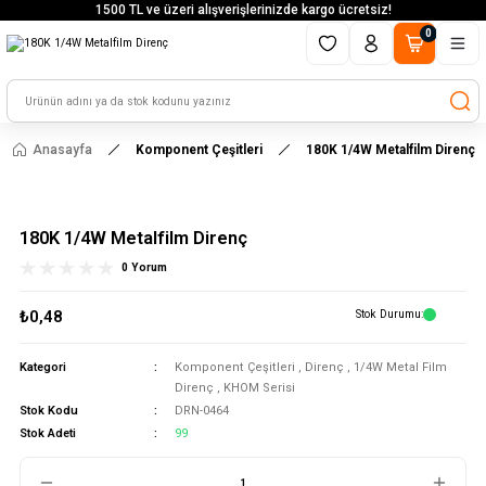
1500 TL ve üzeri alışverişlerinizde kargo ücretsiz!
0
Anasayfa
Komponent Çeşitleri
180K 1/4W Metalfilm Direnç
180K 1/4W Metalfilm Direnç
0 Yorum
₺0,48
Stok Durumu
Kategori
Komponent Çeşitleri
,
Direnç
,
1/4W Metal Film
Direnç
,
KHOM Serisi
Stok Kodu
DRN-0464
Stok Adeti
99