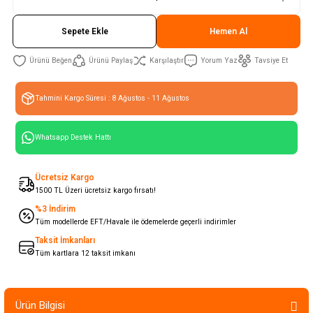
Sepete Ekle
Hemen Al
Ürünü Paylaş
Karşılaştır
Yorum Yaz
Tavsiye Et
Tahmini Kargo Süresi : 8 Ağustos - 11 Ağustos
Whatsapp Destek Hattı
Ücretsiz Kargo
1500 TL Üzeri ücretsiz kargo fırsatı!
%3 İndirim
Tüm modellerde EFT/Havale ile ödemelerde geçerli indirimler
Taksit İmkanları
Tüm kartlara 12 taksit imkanı
Ürün Bilgisi