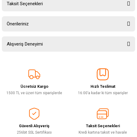
Taksit Seçenekleri
Yorum Yaz
Ürün hakkında henüz soru sorulmamış.
Önerileriniz
Soru Sor
Bu ürünün fiyat bilgisi, resim, ürün açıklamalarında ve diğer konularda
Alışveriş Deneyimi
yetersiz gördüğünüz noktaları öneri formunu kullanarak tarafımıza
iletebilirsiniz.
Görüş ve önerileriniz için teşekkür ederiz.
Sitemize ilk yorumu siz yapın!
Ürün resmi kalitesiz, bozuk veya görüntülenemiyor.
Ürün açıklamasında eksik bilgiler bulunuyor.
Ücretsiz Kargo
Hızlı Teslimat
Deneyimini Paylaş
Ürün bilgilerinde hatalar bulunuyor.
1500 TL ve üzeri tüm siparişlerde
16:00’a kadar ki tüm siparişler
Ürün fiyatı diğer sitelerden daha pahalı.
Bu ürüne benzer farklı alternatifler olmalı.
Güvenli Alışveriş
Taksit Seçenekleri
256bit SSL Sertifikası
Kredi kartına taksit ve havale