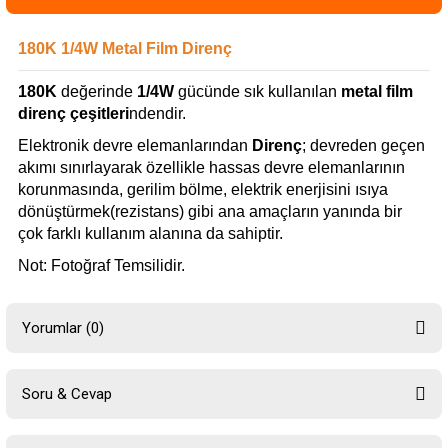
180K 1/4W Metal Film Direnç
180K
değerinde
1/4W
gücünde sık kullanılan
metal film
direnç çeşitleri
ndendir.
Elektronik devre elemanlarından
Direnç
; devreden geçen
akımı sınırlayarak özellikle hassas devre elemanlarının
korunmasında, gerilim bölme, elektrik enerjisini ısıya
dönüştürmek(rezistans) gibi ana amaçların yanında bir
çok farklı kullanım alanına da sahiptir.
Not: Fotoğraf Temsilidir.
Yorumlar (0)
Soru & Cevap
Bu ürüne ilk yorumu siz yapın!