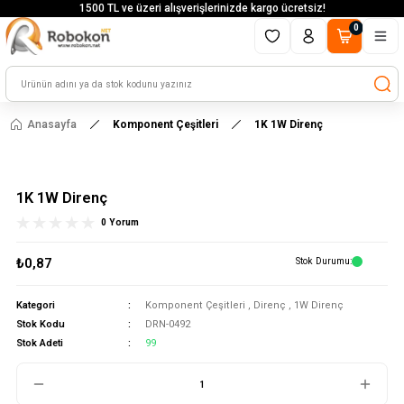
1500 TL ve üzeri alışverişlerinizde kargo ücretsiz!
0
Anasayfa
Komponent Çeşitleri
1K 1W Direnç
1K 1W Direnç
0 Yorum
₺0,87
Stok Durumu
Kategori
Komponent Çeşitleri
,
Direnç
,
1W Direnç
Stok Kodu
DRN-0492
Stok Adeti
99