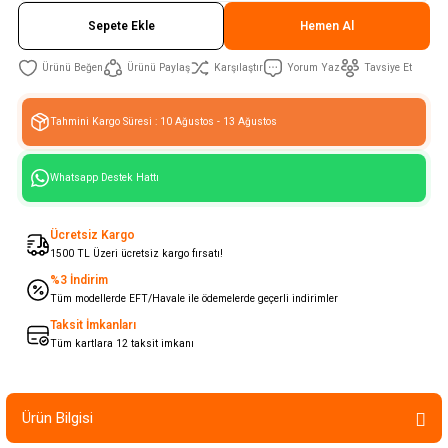
Sepete Ekle
Hemen Al
Ürünü Paylaş
Karşılaştır
Yorum Yaz
Tavsiye Et
Tahmini Kargo Süresi : 10 Ağustos - 13 Ağustos
Whatsapp Destek Hattı
Ücretsiz Kargo
1500 TL Üzeri ücretsiz kargo fırsatı!
%3 İndirim
Tüm modellerde EFT/Havale ile ödemelerde geçerli indirimler
Taksit İmkanları
Tüm kartlara 12 taksit imkanı
Ürün Bilgisi