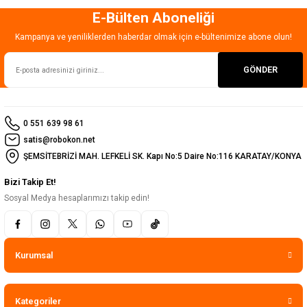
E-Bülten Aboneliği
Gönder
Kampanya ve yeniliklerden haberdar olmak için e-bültenimize abone olun!
GÖNDER
0 551 639 98 61
satis@robokon.net
ŞEMSİTEBRİZİ MAH. LEFKELİ SK. Kapı No:5 Daire No:116 KARATAY/KONYA
Bizi Takip Et!
Sosyal Medya hesaplarımızı takip edin!
Kurumsal
Kategoriler