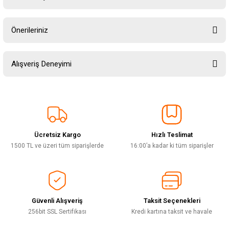
Yorum Yaz
Ürün hakkında henüz soru sorulmamış.
Önerileriniz
Soru Sor
Bu ürünün fiyat bilgisi, resim, ürün açıklamalarında ve diğer konularda
Alışveriş Deneyimi
yetersiz gördüğünüz noktaları öneri formunu kullanarak tarafımıza
iletebilirsiniz.
Görüş ve önerileriniz için teşekkür ederiz.
Sitemize ilk yorumu siz yapın!
Ürün resmi kalitesiz, bozuk veya görüntülenemiyor.
Ürün açıklamasında eksik bilgiler bulunuyor.
Ücretsiz Kargo
Hızlı Teslimat
Deneyimini Paylaş
Ürün bilgilerinde hatalar bulunuyor.
1500 TL ve üzeri tüm siparişlerde
16:00’a kadar ki tüm siparişler
Ürün fiyatı diğer sitelerden daha pahalı.
Bu ürüne benzer farklı alternatifler olmalı.
Güvenli Alışveriş
Taksit Seçenekleri
256bit SSL Sertifikası
Kredi kartına taksit ve havale