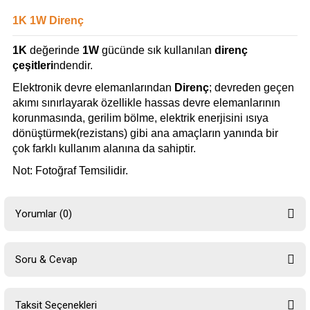
1K 1W Direnç
1K
değerinde
1W
gücünde sık kullanılan
direnç
çeşitleri
ndendir.
Elektronik devre elemanlarından
Direnç
; devreden geçen
akımı sınırlayarak özellikle hassas devre elemanlarının
korunmasında, gerilim bölme, elektrik enerjisini ısıya
dönüştürmek(rezistans) gibi ana amaçların yanında bir
çok farklı kullanım alanına da sahiptir.
Not: Fotoğraf Temsilidir.
Yorumlar (0)
Soru & Cevap
Bu ürüne ilk yorumu siz yapın!
Taksit Seçenekleri