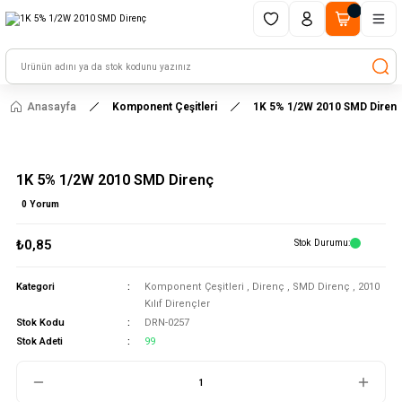
1500 TL ve üzeri alışverişlerinizde kargo ücretsiz!
HAYAL ET - TASARLA - ÇALIŞTIR
Anasayfa
Komponent Çeşitleri
1K 5% 1/2W 2010 SMD Diren
1K 5% 1/2W 2010 SMD Direnç
0 Yorum
₺0,85
Stok Durumu
Kategori
Komponent Çeşitleri
,
Direnç
,
SMD Direnç
,
2010
Kılıf Dirençler
Stok Kodu
DRN-0257
Stok Adeti
99