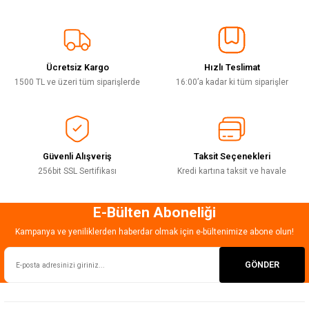
Görüş ve önerileriniz için teşekkür ederiz.
Sitemize ilk yorumu siz yapın!
Ürün resmi kalitesiz, bozuk veya görüntülenemiyor.
Ürün açıklamasında eksik bilgiler bulunuyor.
Ücretsiz Kargo
Hızlı Teslimat
Deneyimini Paylaş
Ürün bilgilerinde hatalar bulunuyor.
1500 TL ve üzeri tüm siparişlerde
16:00’a kadar ki tüm siparişler
Ürün fiyatı diğer sitelerden daha pahalı.
Bu ürüne benzer farklı alternatifler olmalı.
Güvenli Alışveriş
Taksit Seçenekleri
256bit SSL Sertifikası
Kredi kartına taksit ve havale
E-Bülten Aboneliği
Gönder
Kampanya ve yeniliklerden haberdar olmak için e-bültenimize abone olun!
GÖNDER