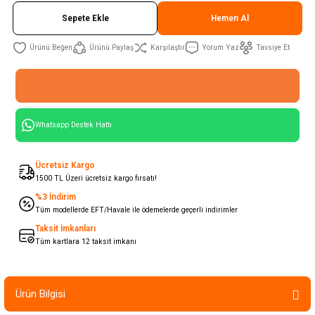
Sepete Ekle
Hemen Al
Ürünü Paylaş
Karşılaştır
Yorum Yaz
Tavsiye Et
Whatsapp Destek Hattı
Ücretsiz Kargo
1500 TL Üzeri ücretsiz kargo fırsatı!
%3 İndirim
Tüm modellerde EFT/Havale ile ödemelerde geçerli indirimler
Taksit İmkanları
Tüm kartlara 12 taksit imkanı
Ürün Bilgisi