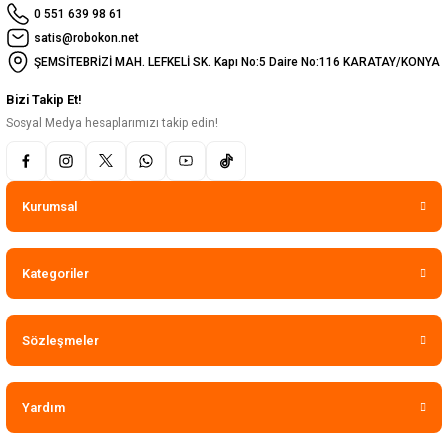
0 551 639 98 61
satis@robokon.net
ŞEMSİTEBRİZİ MAH. LEFKELİ SK. Kapı No:5 Daire No:116 KARATAY/KONYA
Bizi Takip Et!
Sosyal Medya hesaplarımızı takip edin!
Kurumsal
Kategoriler
Sözleşmeler
Yardım