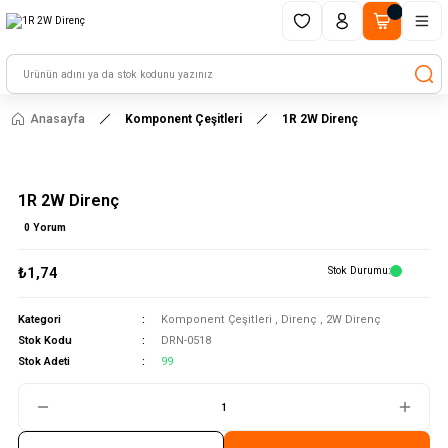
1500 TL ve üzeri alışverişlerinizde kargo ücretsiz!
HAYAL ET - TASARLA - ÇALIŞTIR
Anasayfa
Komponent Çeşitleri
1R 2W Direnç
1R 2W Direnç
0 Yorum
₺1,74
Stok Durumu
Kategori
Komponent Çeşitleri
,
Direnç
,
2W Direnç
Stok Kodu
DRN-0518
Stok Adeti
99