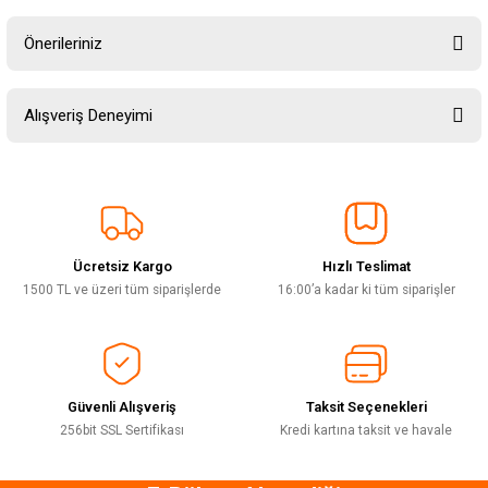
Önerileriniz
Soru Sor
Bu ürünün fiyat bilgisi, resim, ürün açıklamalarında ve diğer konularda
Alışveriş Deneyimi
yetersiz gördüğünüz noktaları öneri formunu kullanarak tarafımıza
iletebilirsiniz.
Görüş ve önerileriniz için teşekkür ederiz.
Sitemize ilk yorumu siz yapın!
Ürün resmi kalitesiz, bozuk veya görüntülenemiyor.
Ürün açıklamasında eksik bilgiler bulunuyor.
Ücretsiz Kargo
Hızlı Teslimat
Deneyimini Paylaş
Ürün bilgilerinde hatalar bulunuyor.
1500 TL ve üzeri tüm siparişlerde
16:00’a kadar ki tüm siparişler
Ürün fiyatı diğer sitelerden daha pahalı.
Bu ürüne benzer farklı alternatifler olmalı.
Güvenli Alışveriş
Taksit Seçenekleri
256bit SSL Sertifikası
Kredi kartına taksit ve havale