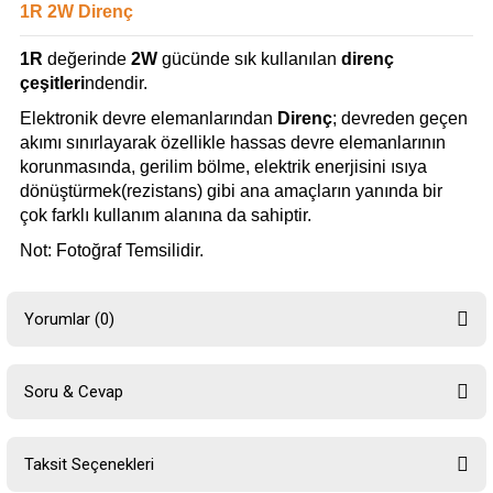
1R 2W Direnç
1R
değerinde
2W
gücünde sık kullanılan
direnç
çeşitleri
ndendir.
Elektronik devre elemanlarından
Direnç
; devreden geçen
akımı sınırlayarak özellikle hassas devre elemanlarının
korunmasında, gerilim bölme, elektrik enerjisini ısıya
dönüştürmek(rezistans) gibi ana amaçların yanında bir
çok farklı kullanım alanına da sahiptir.
Not: Fotoğraf Temsilidir.
Yorumlar (0)
Soru & Cevap
Bu ürüne ilk yorumu siz yapın!
Taksit Seçenekleri
Yorum Yaz
Ürün hakkında henüz soru sorulmamış.