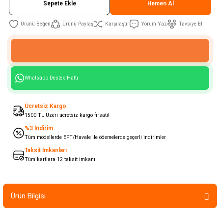
Sepete Ekle
Hemen Al
Ürünü Paylaş
Karşılaştır
Yorum Yaz
Tavsiye Et
Whatsapp Destek Hattı
Ücretsiz Kargo
1500 TL Üzeri ücretsiz kargo fırsatı!
%3 İndirim
Tüm modellerde EFT/Havale ile ödemelerde geçerli indirimler
Taksit İmkanları
Tüm kartlara 12 taksit imkanı
Ürün Bilgisi