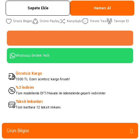
Sepete Ekle
Hemen Al
Ürünü Paylaş
Karşılaştır
Yorum Yaz
Tavsiye Et
Whatsapp Destek Hattı
Ücretsiz Kargo
1500 TL Üzeri ücretsiz kargo fırsatı!
%3 İndirim
Tüm modellerde EFT/Havale ile ödemelerde geçerli indirimler
Taksit İmkanları
Tüm kartlara 12 taksit imkanı
Ürün Bilgisi