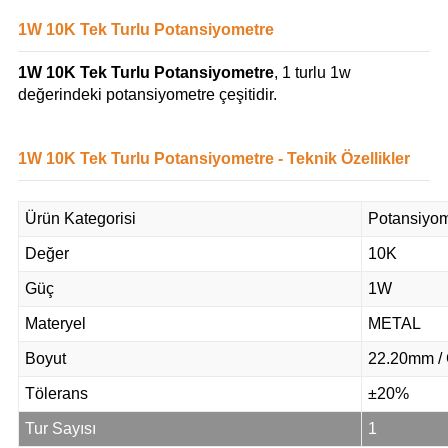
1W 10K Tek Turlu Potansiyometre
1W 10K Tek Turlu Potansiyometre
, 1 turlu 1w
değerindeki potansiyometre çeşitidir.
1W 10K Tek Turlu Potansiyometre - Teknik Özellikler
Ürün Kategorisi
Potansiyom
Değer
10K
Güç
1W
Materyel
METAL
Boyut
22.20mm /
Tölerans
±20%
Tur Sayısı
1