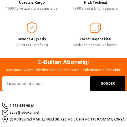
Ücretsiz Kargo
Hızlı Teslimat
Deneyimini Paylaş
Ürün bilgilerinde hatalar bulunuyor.
1500 TL ve üzeri tüm siparişlerde
16:00’a kadar ki tüm siparişler
Ürün fiyatı diğer sitelerden daha pahalı.
Bu ürüne benzer farklı alternatifler olmalı.
Güvenli Alışveriş
Taksit Seçenekleri
256bit SSL Sertifikası
Kredi kartına taksit ve havale
E-Bülten Aboneliği
Gönder
Kampanya ve yeniliklerden haberdar olmak için e-bültenimize abone olun!
GÖNDER
0 551 639 98 61
satis@robokon.net
ŞEMSİTEBRİZİ MAH. LEFKELİ SK. Kapı No:5 Daire No:116 KARATAY/KONYA