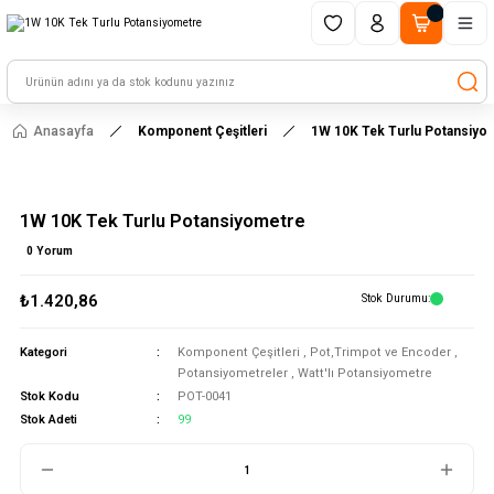
1500 TL ve üzeri alışverişlerinizde kargo ücretsiz!
HAYAL ET - TASARLA - ÇALIŞTIR
Anasayfa
Komponent Çeşitleri
1W 10K Tek Turlu Potansiyo
1W 10K Tek Turlu Potansiyometre
0 Yorum
₺1.420,86
Stok Durumu
Kategori
Komponent Çeşitleri
,
Pot,Trimpot ve Encoder
,
Potansiyometreler
,
Watt'lı Potansiyometre
Stok Kodu
POT-0041
Stok Adeti
99