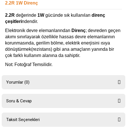
2.2R 1W Direnç
2.2R
değerinde
1W
gücünde sık kullanılan
direnç
çeşitleri
ndendir.
Elektronik devre elemanlarından
Direnç
; devreden geçen
akımı sınırlayarak özellikle hassas devre elemanlarının
korunmasında, gerilim bölme, elektrik enerjisini ısıya
dönüştürmek(rezistans) gibi ana amaçların yanında bir
çok farklı kullanım alanına da sahiptir.
Not: Fotoğraf Temsilidir.
Yorumlar (0)
Soru & Cevap
Bu ürüne ilk yorumu siz yapın!
Taksit Seçenekleri
Yorum Yaz
Ürün hakkında henüz soru sorulmamış.