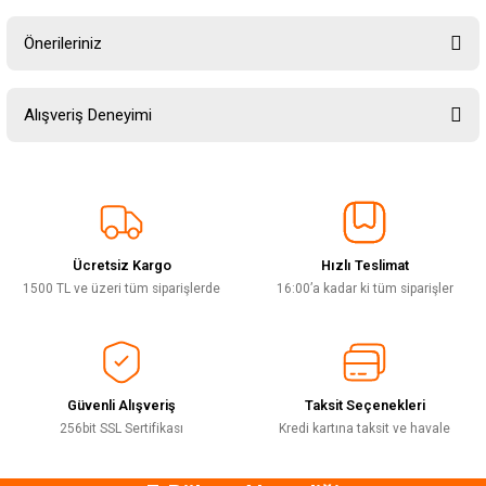
Önerileriniz
Soru Sor
Bu ürünün fiyat bilgisi, resim, ürün açıklamalarında ve diğer konularda
Alışveriş Deneyimi
yetersiz gördüğünüz noktaları öneri formunu kullanarak tarafımıza
iletebilirsiniz.
Görüş ve önerileriniz için teşekkür ederiz.
Sitemize ilk yorumu siz yapın!
Ürün resmi kalitesiz, bozuk veya görüntülenemiyor.
Ürün açıklamasında eksik bilgiler bulunuyor.
Ücretsiz Kargo
Hızlı Teslimat
Deneyimini Paylaş
Ürün bilgilerinde hatalar bulunuyor.
1500 TL ve üzeri tüm siparişlerde
16:00’a kadar ki tüm siparişler
Ürün fiyatı diğer sitelerden daha pahalı.
Bu ürüne benzer farklı alternatifler olmalı.
Güvenli Alışveriş
Taksit Seçenekleri
256bit SSL Sertifikası
Kredi kartına taksit ve havale