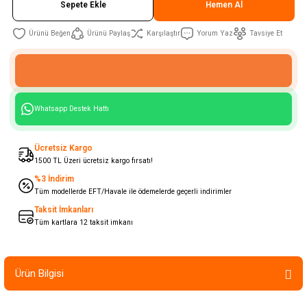
Sepete Ekle
Hemen Al
Ürünü Paylaş
Karşılaştır
Yorum Yaz
Tavsiye Et
Whatsapp Destek Hattı
Ücretsiz Kargo
1500 TL Üzeri ücretsiz kargo fırsatı!
%3 İndirim
Tüm modellerde EFT/Havale ile ödemelerde geçerli indirimler
Taksit İmkanları
Tüm kartlara 12 taksit imkanı
Ürün Bilgisi