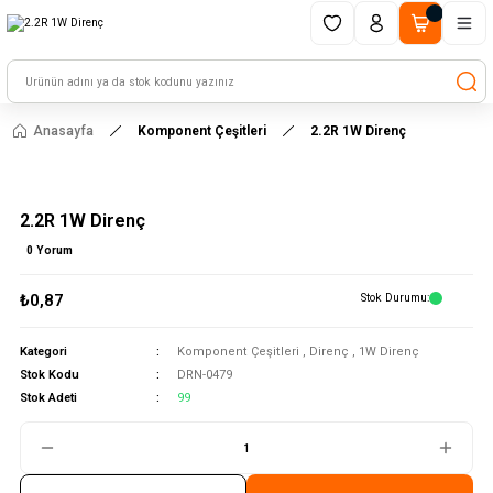
1500 TL ve üzeri alışverişlerinizde kargo ücretsiz!
HAYAL ET - TASARLA - ÇALIŞTIR
Anasayfa
Komponent Çeşitleri
2.2R 1W Direnç
2.2R 1W Direnç
0 Yorum
₺0,87
Stok Durumu
Kategori
Komponent Çeşitleri
,
Direnç
,
1W Direnç
Stok Kodu
DRN-0479
Stok Adeti
99