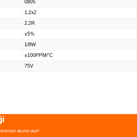
0805
1.2x2
2.2R
±5%
1/8W
±100PPM/°C
75V
ği
tenimize abone olun!