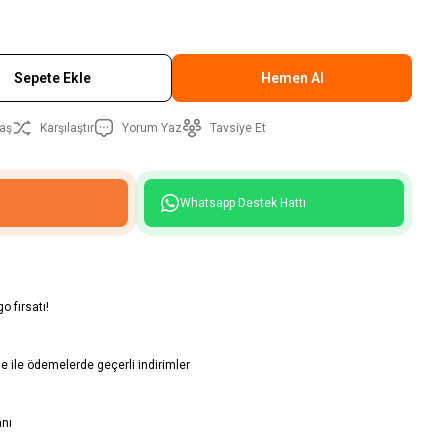
Sepete Ekle
Hemen Al
aş
Karşılaştır
Yorum Yaz
Tavsiye Et
Whatsapp Destek Hattı
o fırsatı!
 ile ödemelerde geçerli indirimler
anı