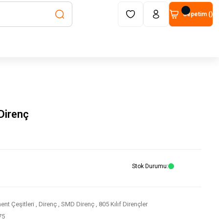
Sepetim (
)
Direnç
Stok Durumu
nt Çeşitleri
,
Direnç
,
SMD Direnç
,
805 Kılıf Dirençler
75