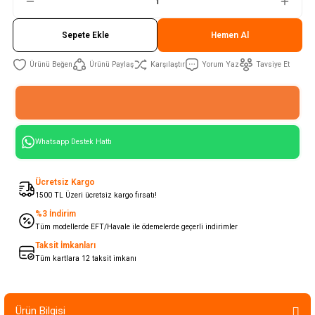
Sepete Ekle
Hemen Al
Ürünü Paylaş
Karşılaştır
Yorum Yaz
Tavsiye Et
Whatsapp Destek Hattı
Ücretsiz Kargo
1500 TL Üzeri ücretsiz kargo fırsatı!
%3 İndirim
Tüm modellerde EFT/Havale ile ödemelerde geçerli indirimler
Taksit İmkanları
Tüm kartlara 12 taksit imkanı
Ürün Bilgisi