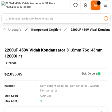
1500 TL ve üzeri alışverişlerinizde kargo ücretsiz!
HAYAL ET - TASARLA - ÇALIŞTIR
Anasayfa
Komponent Çeşitleri
2200uF 450V Vidalı Kondan
2200uF 450V Vidalı Kondansatör 31.8mm 76x143mm
12000Hrs
0 Yorum
₺2.035,45
Stok Durumu
Kategori
Komponent Çeşitleri
,
Kondansatör
,
2200 μF
Kondansatör
Stok Kodu
CAP-0211
Stok Adeti
99