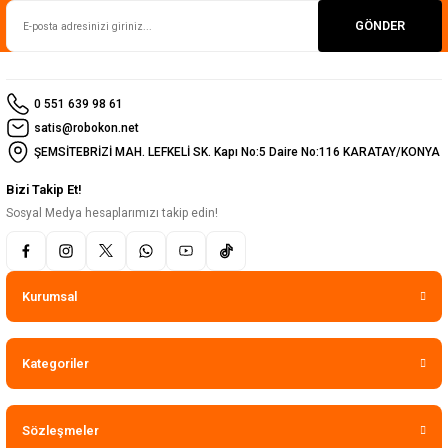
GÖNDER
0 551 639 98 61
satis@robokon.net
ŞEMSİTEBRİZİ MAH. LEFKELİ SK. Kapı No:5 Daire No:116 KARATAY/KONYA
Bizi Takip Et!
Sosyal Medya hesaplarımızı takip edin!
Kurumsal
Kategoriler
Sözleşmeler