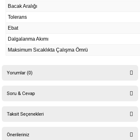
Bacak Aralığı
Tolerans
Ebat
Dalgalanma Akımı
Maksimum Sıcaklıkta Çalışma Ömrü
Yorumlar (0)
Soru & Cevap
Bu ürüne ilk yorumu siz yapın!
Taksit Seçenekleri
Yorum Yaz
Ürün hakkında henüz soru sorulmamış.
Önerileriniz