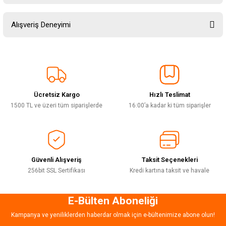
Soru Sor
Bu ürünün fiyat bilgisi, resim, ürün açıklamalarında ve diğer konularda
Alışveriş Deneyimi
yetersiz gördüğünüz noktaları öneri formunu kullanarak tarafımıza
iletebilirsiniz.
Görüş ve önerileriniz için teşekkür ederiz.
Sitemize ilk yorumu siz yapın!
Ürün resmi kalitesiz, bozuk veya görüntülenemiyor.
Ürün açıklamasında eksik bilgiler bulunuyor.
Ücretsiz Kargo
Hızlı Teslimat
Deneyimini Paylaş
Ürün bilgilerinde hatalar bulunuyor.
1500 TL ve üzeri tüm siparişlerde
16:00’a kadar ki tüm siparişler
Ürün fiyatı diğer sitelerden daha pahalı.
Bu ürüne benzer farklı alternatifler olmalı.
Güvenli Alışveriş
Taksit Seçenekleri
256bit SSL Sertifikası
Kredi kartına taksit ve havale
E-Bülten Aboneliği
Gönder
Kampanya ve yeniliklerden haberdar olmak için e-bültenimize abone olun!