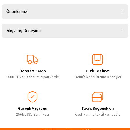
Önerileriniz
Soru Sor
Bu ürünün fiyat bilgisi, resim, ürün açıklamalarında ve diğer konularda
Alışveriş Deneyimi
yetersiz gördüğünüz noktaları öneri formunu kullanarak tarafımıza
iletebilirsiniz.
Görüş ve önerileriniz için teşekkür ederiz.
Sitemize ilk yorumu siz yapın!
Ürün resmi kalitesiz, bozuk veya görüntülenemiyor.
Ürün açıklamasında eksik bilgiler bulunuyor.
Ücretsiz Kargo
Hızlı Teslimat
Deneyimini Paylaş
Ürün bilgilerinde hatalar bulunuyor.
1500 TL ve üzeri tüm siparişlerde
16:00’a kadar ki tüm siparişler
Ürün fiyatı diğer sitelerden daha pahalı.
Bu ürüne benzer farklı alternatifler olmalı.
Güvenli Alışveriş
Taksit Seçenekleri
256bit SSL Sertifikası
Kredi kartına taksit ve havale