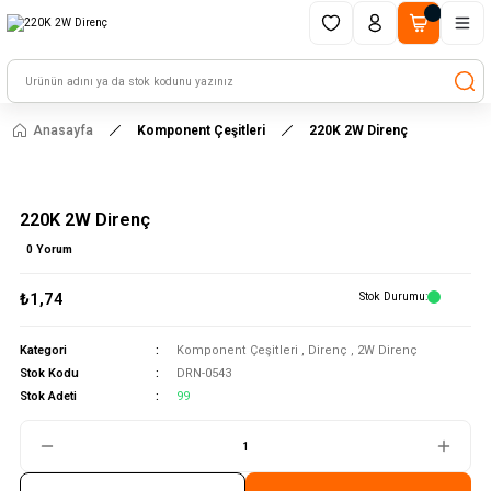
1500 TL ve üzeri alışverişlerinizde kargo ücretsiz!
HAYAL ET - TASARLA - ÇALIŞTIR
Anasayfa
Komponent Çeşitleri
220K 2W Direnç
220K 2W Direnç
0 Yorum
₺1,74
Stok Durumu
Kategori
Komponent Çeşitleri
,
Direnç
,
2W Direnç
Stok Kodu
DRN-0543
Stok Adeti
99