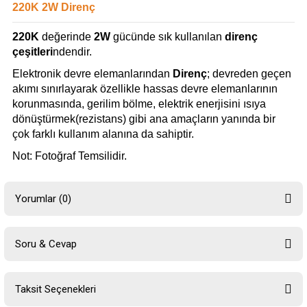
220K 2W Direnç
220K
değerinde
2W
gücünde sık kullanılan
direnç
çeşitleri
ndendir.
Elektronik devre elemanlarından
Direnç
; devreden geçen
akımı sınırlayarak özellikle hassas devre elemanlarının
korunmasında, gerilim bölme, elektrik enerjisini ısıya
dönüştürmek(rezistans) gibi ana amaçların yanında bir
çok farklı kullanım alanına da sahiptir.
Not: Fotoğraf Temsilidir.
Yorumlar (0)
Soru & Cevap
Bu ürüne ilk yorumu siz yapın!
Taksit Seçenekleri
Yorum Yaz
Ürün hakkında henüz soru sorulmamış.