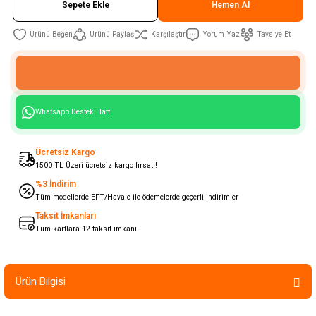
Sepete Ekle
Hemen Al
Ürünü Paylaş
Karşılaştır
Yorum Yaz
Tavsiye Et
Whatsapp Destek Hattı
Ücretsiz Kargo
1500 TL Üzeri ücretsiz kargo fırsatı!
%3 İndirim
Tüm modellerde EFT/Havale ile ödemelerde geçerli indirimler
Taksit İmkanları
Tüm kartlara 12 taksit imkanı
Ürün Bilgisi