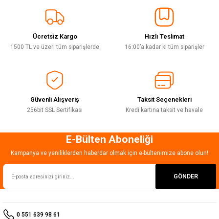
Sitemize ilk yorumu siz yapın!
Ürün resmi kalitesiz, bozuk veya görüntülenemiyor.
Ürün açıklamasında eksik bilgiler bulunuyor.
Ücretsiz Kargo
Hızlı Teslimat
Deneyimini Paylaş
Ürün bilgilerinde hatalar bulunuyor.
1500 TL ve üzeri tüm siparişlerde
16:00’a kadar ki tüm siparişler
Ürün fiyatı diğer sitelerden daha pahalı.
Bu ürüne benzer farklı alternatifler olmalı.
Güvenli Alışveriş
Taksit Seçenekleri
256bit SSL Sertifikası
Kredi kartına taksit ve havale
E-Bülten Aboneliği
Gönder
Kampanya ve yeniliklerden haberdar olmak için e-bültenimize abone olun!
GÖNDER
0 551 639 98 61