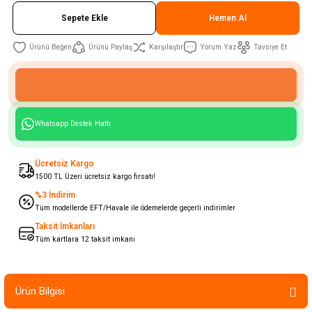
Sepete Ekle
Hemen Al
Ürünü Paylaş
Karşılaştır
Yorum Yaz
Tavsiye Et
Whatsapp Destek Hattı
Ücretsiz Kargo
1500 TL Üzeri ücretsiz kargo fırsatı!
%3 İndirim
Tüm modellerde EFT/Havale ile ödemelerde geçerli indirimler
Taksit İmkanları
Tüm kartlara 12 taksit imkanı
Ürün Bilgisi