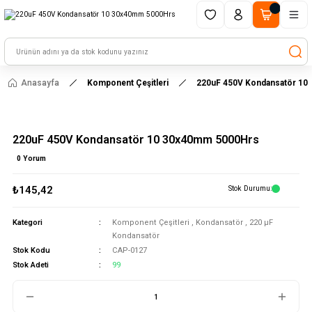
1500 TL ve üzeri alışverişlerinizde kargo ücretsiz!
HAYAL ET - TASARLA - ÇALIŞTIR
Anasayfa
Komponent Çeşitleri
220uF 450V Kondansatör 10
220uF 450V Kondansatör 10 30x40mm 5000Hrs
0 Yorum
₺145,42
Stok Durumu
Kategori
Komponent Çeşitleri
,
Kondansatör
,
220 μF
Kondansatör
Stok Kodu
CAP-0127
Stok Adeti
99