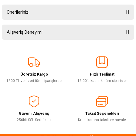
Önerileriniz
Soru Sor
Bu ürünün fiyat bilgisi, resim, ürün açıklamalarında ve diğer konularda
Alışveriş Deneyimi
yetersiz gördüğünüz noktaları öneri formunu kullanarak tarafımıza
iletebilirsiniz.
Görüş ve önerileriniz için teşekkür ederiz.
Sitemize ilk yorumu siz yapın!
Ürün resmi kalitesiz, bozuk veya görüntülenemiyor.
Ürün açıklamasında eksik bilgiler bulunuyor.
Ücretsiz Kargo
Hızlı Teslimat
Deneyimini Paylaş
Ürün bilgilerinde hatalar bulunuyor.
1500 TL ve üzeri tüm siparişlerde
16:00’a kadar ki tüm siparişler
Ürün fiyatı diğer sitelerden daha pahalı.
Bu ürüne benzer farklı alternatifler olmalı.
Güvenli Alışveriş
Taksit Seçenekleri
256bit SSL Sertifikası
Kredi kartına taksit ve havale