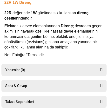
22R 1W Direnç
22R
değerinde
1W
gücünde sık kullanılan
direnç
çeşitleri
ndendir.
Elektronik devre elemanlarından
Direnç
; devreden geçen
akımı sınırlayarak özellikle hassas devre elemanlarının
korunmasında, gerilim bölme, elektrik enerjisini ısıya
dönüştürmek(rezistans) gibi ana amaçların yanında bir
çok farklı kullanım alanına da sahiptir.
Not: Fotoğraf Temsilidir.
Yorumlar (0)
Soru & Cevap
Bu ürüne ilk yorumu siz yapın!
Taksit Seçenekleri
Yorum Yaz
Ürün hakkında henüz soru sorulmamış.