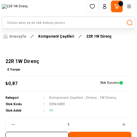
1500 TL ve üzeri alışverişlerinizde kargo ücretsiz!
HAYAL ET - TASARLA - ÇALIŞTIR
Anasayfa
Komponent Çeşitleri
22R 1W Direnç
22R 1W Direnç
0 Yorum
₺0,87
Stok Durumu
Kategori
Komponent Çeşitleri
,
Direnç
,
1W Direnç
Stok Kodu
DRN-0483
Stok Adeti
99