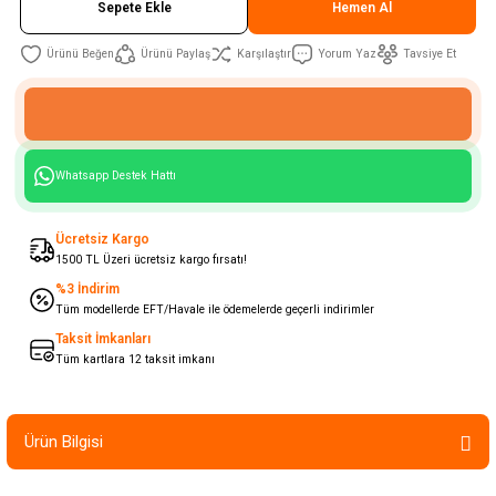
Sepete Ekle
Hemen Al
Ürünü Paylaş
Karşılaştır
Yorum Yaz
Tavsiye Et
Whatsapp Destek Hattı
Ücretsiz Kargo
1500 TL Üzeri ücretsiz kargo fırsatı!
%3 İndirim
Tüm modellerde EFT/Havale ile ödemelerde geçerli indirimler
Taksit İmkanları
Tüm kartlara 12 taksit imkanı
Ürün Bilgisi