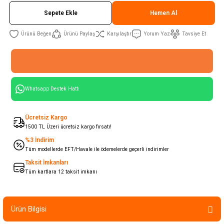
Sepete Ekle
Hemen Al
Ürünü Paylaş
Karşılaştır
Yorum Yaz
Tavsiye Et
Whatsapp Destek Hattı
Ücretsiz Kargo
1500 TL Üzeri ücretsiz kargo fırsatı!
%3 İndirim
Tüm modellerde EFT/Havale ile ödemelerde geçerli indirimler
Taksit İmkanları
Tüm kartlara 12 taksit imkanı
Ürün Bilgisi