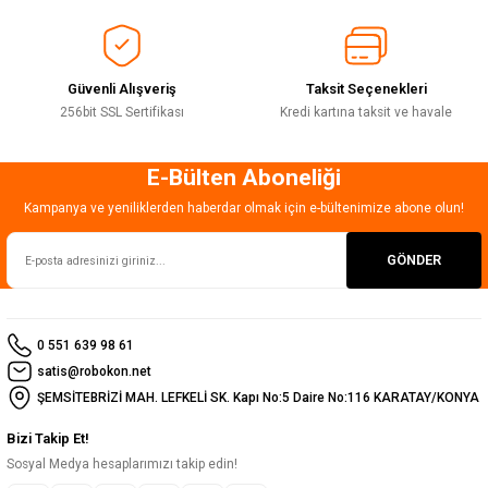
Ürün fiyatı diğer sitelerden daha pahalı.
Bu ürüne benzer farklı alternatifler olmalı.
Güvenli Alışveriş
Taksit Seçenekleri
256bit SSL Sertifikası
Kredi kartına taksit ve havale
E-Bülten Aboneliği
Gönder
Kampanya ve yeniliklerden haberdar olmak için e-bültenimize abone olun!
GÖNDER
0 551 639 98 61
satis@robokon.net
ŞEMSİTEBRİZİ MAH. LEFKELİ SK. Kapı No:5 Daire No:116 KARATAY/KONYA
Bizi Takip Et!
Sosyal Medya hesaplarımızı takip edin!