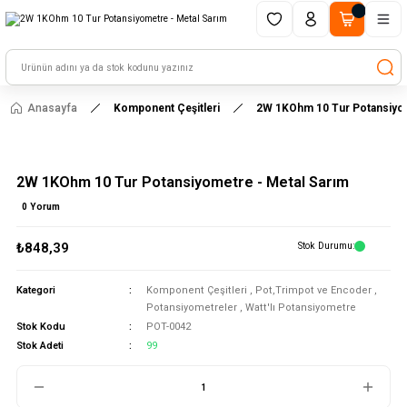
1500 TL ve üzeri alışverişlerinizde kargo ücretsiz!
HAYAL ET - TASARLA - ÇALIŞTIR
Anasayfa
Komponent Çeşitleri
2W 1KOhm 10 Tur Potansiyom
2W 1KOhm 10 Tur Potansiyometre - Metal Sarım
0 Yorum
₺848,39
Stok Durumu
Kategori
Komponent Çeşitleri
,
Pot,Trimpot ve Encoder
,
Potansiyometreler
,
Watt'lı Potansiyometre
Stok Kodu
POT-0042
Stok Adeti
99