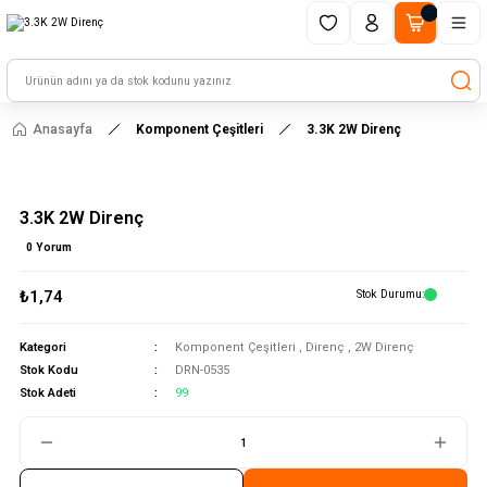
1500 TL ve üzeri alışverişlerinizde kargo ücretsiz!
HAYAL ET - TASARLA - ÇALIŞTIR
Anasayfa
Komponent Çeşitleri
3.3K 2W Direnç
3.3K 2W Direnç
0 Yorum
₺1,74
Stok Durumu
Kategori
Komponent Çeşitleri
,
Direnç
,
2W Direnç
Stok Kodu
DRN-0535
Stok Adeti
99