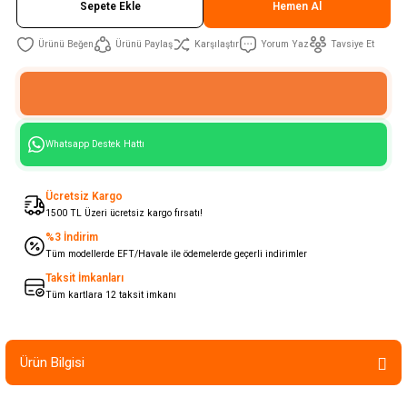
Sepete Ekle
Hemen Al
Ürünü Paylaş
Karşılaştır
Yorum Yaz
Tavsiye Et
Whatsapp Destek Hattı
Ücretsiz Kargo
1500 TL Üzeri ücretsiz kargo fırsatı!
%3 İndirim
Tüm modellerde EFT/Havale ile ödemelerde geçerli indirimler
Taksit İmkanları
Tüm kartlara 12 taksit imkanı
Ürün Bilgisi