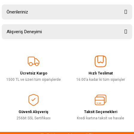
Önerileriniz
Soru Sor
Bu ürünün fiyat bilgisi, resim, ürün açıklamalarında ve diğer konularda
Alışveriş Deneyimi
yetersiz gördüğünüz noktaları öneri formunu kullanarak tarafımıza
iletebilirsiniz.
Görüş ve önerileriniz için teşekkür ederiz.
Sitemize ilk yorumu siz yapın!
Ürün resmi kalitesiz, bozuk veya görüntülenemiyor.
Ürün açıklamasında eksik bilgiler bulunuyor.
Ücretsiz Kargo
Hızlı Teslimat
Deneyimini Paylaş
Ürün bilgilerinde hatalar bulunuyor.
1500 TL ve üzeri tüm siparişlerde
16:00’a kadar ki tüm siparişler
Ürün fiyatı diğer sitelerden daha pahalı.
Bu ürüne benzer farklı alternatifler olmalı.
Güvenli Alışveriş
Taksit Seçenekleri
256bit SSL Sertifikası
Kredi kartına taksit ve havale