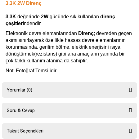
3.3K 2W Direnç
3.3K
değerinde
2W
gücünde sık kullanılan
direnç
çeşitleri
ndendir.
Elektronik devre elemanlarından
Direnç
; devreden geçen
akımı sınırlayarak özellikle hassas devre elemanlarının
korunmasında, gerilim bölme, elektrik enerjisini ısıya
dönüştürmek(rezistans) gibi ana amaçların yanında bir
çok farklı kullanım alanına da sahiptir.
Not: Fotoğraf Temsilidir.
Yorumlar (0)
Soru & Cevap
Bu ürüne ilk yorumu siz yapın!
Taksit Seçenekleri
Yorum Yaz
Ürün hakkında henüz soru sorulmamış.