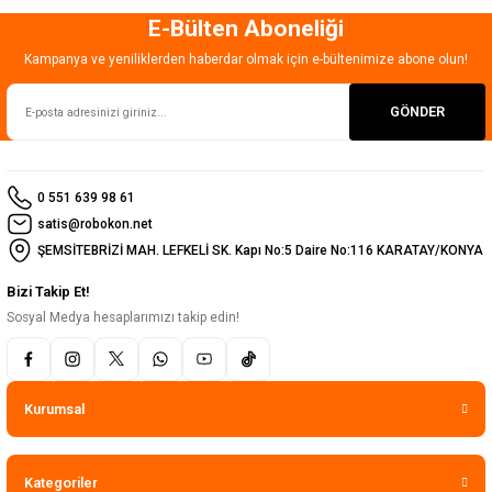
E-Bülten Aboneliği
Gönder
Kampanya ve yeniliklerden haberdar olmak için e-bültenimize abone olun!
GÖNDER
0 551 639 98 61
satis@robokon.net
ŞEMSİTEBRİZİ MAH. LEFKELİ SK. Kapı No:5 Daire No:116 KARATAY/KONYA
Bizi Takip Et!
Sosyal Medya hesaplarımızı takip edin!
Kurumsal
Kategoriler