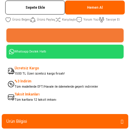
Sepete Ekle
Hemen Al
Ürünü Paylaş
Karşılaştır
Yorum Yaz
Tavsiye Et
Whatsapp Destek Hattı
Ücretsiz Kargo
1500 TL Üzeri ücretsiz kargo fırsatı!
%3 İndirim
Tüm modellerde EFT/Havale ile ödemelerde geçerli indirimler
Taksit İmkanları
Tüm kartlara 12 taksit imkanı
Ürün Bilgisi