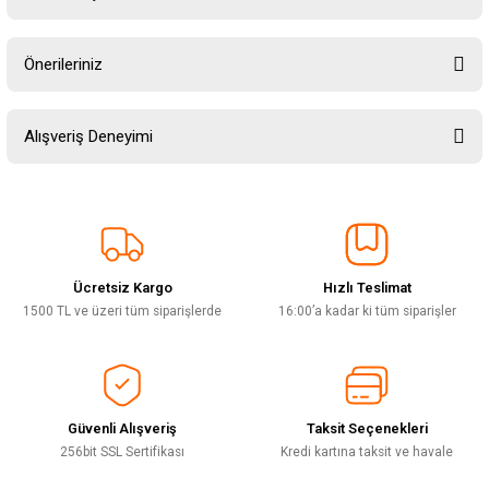
Yorum Yaz
Ürün hakkında henüz soru sorulmamış.
Önerileriniz
Soru Sor
Bu ürünün fiyat bilgisi, resim, ürün açıklamalarında ve diğer konularda
Alışveriş Deneyimi
yetersiz gördüğünüz noktaları öneri formunu kullanarak tarafımıza
iletebilirsiniz.
Görüş ve önerileriniz için teşekkür ederiz.
Sitemize ilk yorumu siz yapın!
Ürün resmi kalitesiz, bozuk veya görüntülenemiyor.
Ürün açıklamasında eksik bilgiler bulunuyor.
Ücretsiz Kargo
Hızlı Teslimat
Deneyimini Paylaş
Ürün bilgilerinde hatalar bulunuyor.
1500 TL ve üzeri tüm siparişlerde
16:00’a kadar ki tüm siparişler
Ürün fiyatı diğer sitelerden daha pahalı.
Bu ürüne benzer farklı alternatifler olmalı.
Güvenli Alışveriş
Taksit Seçenekleri
256bit SSL Sertifikası
Kredi kartına taksit ve havale