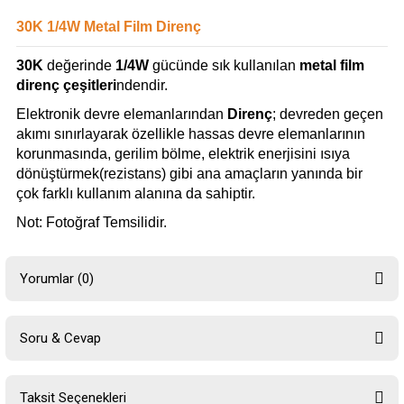
30K 1/4W Metal Film Direnç
30K
değerinde
1/4W
gücünde sık kullanılan
metal film
direnç çeşitleri
ndendir.
Elektronik devre elemanlarından
Direnç
; devreden geçen
akımı sınırlayarak özellikle hassas devre elemanlarının
korunmasında, gerilim bölme, elektrik enerjisini ısıya
dönüştürmek(rezistans) gibi ana amaçların yanında bir
çok farklı kullanım alanına da sahiptir.
Not: Fotoğraf Temsilidir.
Yorumlar (0)
Soru & Cevap
Bu ürüne ilk yorumu siz yapın!
Taksit Seçenekleri