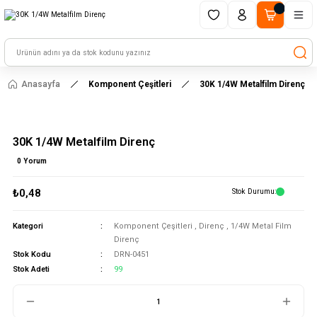
1500 TL ve üzeri alışverişlerinizde kargo ücretsiz!
HAYAL ET - TASARLA - ÇALIŞTIR
Anasayfa
Komponent Çeşitleri
30K 1/4W Metalfilm Direnç
30K 1/4W Metalfilm Direnç
0 Yorum
₺0,48
Stok Durumu
Kategori
Komponent Çeşitleri
,
Direnç
,
1/4W Metal Film
Direnç
Stok Kodu
DRN-0451
Stok Adeti
99