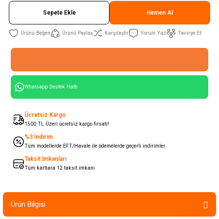
Sepete Ekle
Hemen Al
Ürünü Paylaş
Karşılaştır
Yorum Yaz
Tavsiye Et
Whatsapp Destek Hattı
Ücretsiz Kargo
1500 TL Üzeri ücretsiz kargo fırsatı!
%3 İndirim
Tüm modellerde EFT/Havale ile ödemelerde geçerli indirimler
Taksit İmkanları
Tüm kartlara 12 taksit imkanı
Ürün Bilgisi