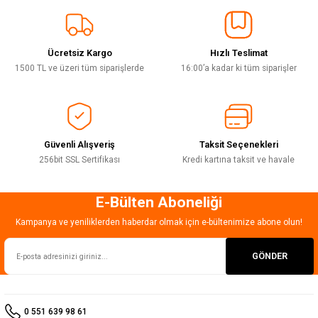
Sitemize ilk yorumu siz yapın!
Ürün resmi kalitesiz, bozuk veya görüntülenemiyor.
Ürün açıklamasında eksik bilgiler bulunuyor.
Ücretsiz Kargo
Hızlı Teslimat
Deneyimini Paylaş
Ürün bilgilerinde hatalar bulunuyor.
1500 TL ve üzeri tüm siparişlerde
16:00’a kadar ki tüm siparişler
Ürün fiyatı diğer sitelerden daha pahalı.
Bu ürüne benzer farklı alternatifler olmalı.
Güvenli Alışveriş
Taksit Seçenekleri
256bit SSL Sertifikası
Kredi kartına taksit ve havale
E-Bülten Aboneliği
Gönder
Kampanya ve yeniliklerden haberdar olmak için e-bültenimize abone olun!
GÖNDER
0 551 639 98 61