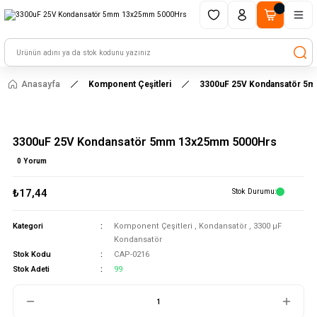
1500 TL ve üzeri alışverişlerinizde kargo ücretsiz!
HAYAL ET - TASARLA - ÇALIŞTIR
Anasayfa
Komponent Çeşitleri
3300uF 25V Kondansatör 5
3300uF 25V Kondansatör 5mm 13x25mm 5000Hrs
0 Yorum
₺17,44
Stok Durumu
Kategori
Komponent Çeşitleri
,
Kondansatör
,
3300 μF
Kondansatör
Stok Kodu
CAP-0216
Stok Adeti
99