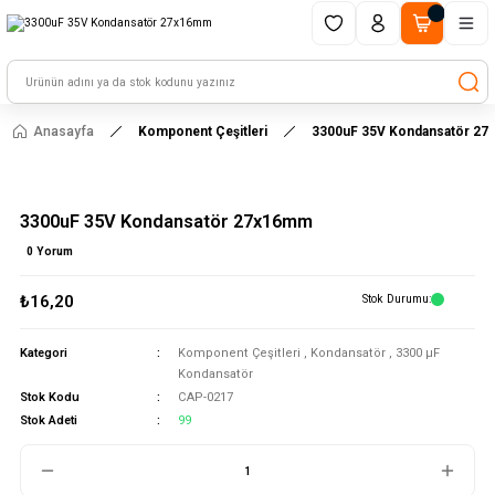
1500 TL ve üzeri alışverişlerinizde kargo ücretsiz!
HAYAL ET - TASARLA - ÇALIŞTIR
Anasayfa
Komponent Çeşitleri
3300uF 35V Kondansatör 2
3300uF 35V Kondansatör 27x16mm
0 Yorum
₺16,20
Stok Durumu
Kategori
Komponent Çeşitleri
,
Kondansatör
,
3300 μF
Kondansatör
Stok Kodu
CAP-0217
Stok Adeti
99