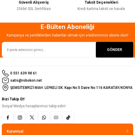
Güvenli Alışveriş
Taksit Seçenekleri
256bit SSL Sertifikası
Kredi kartına taksit ve havale
E-Bülten Aboneliği
Gönder
Kampanya ve yeniliklerden haberdar olmak için e-bültenimize abone olun!
GÖNDER
0 551 639 98 61
satis@robokon.net
ŞEMSİTEBRİZİ MAH. LEFKELİ SK. Kapı No:5 Daire No:116 KARATAY/KONYA
Bizi Takip Et!
Sosyal Medya hesaplarımızı takip edin!
Kurumsal