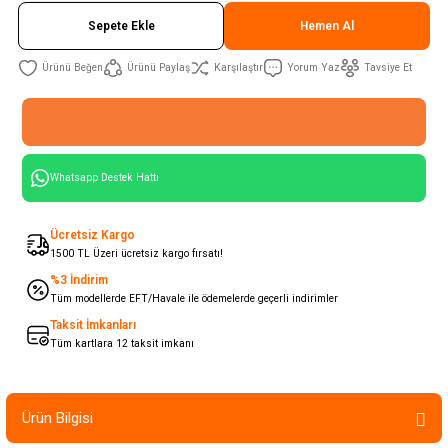
Sepete Ekle
Hemen Al
Ürünü Paylaş
Karşılaştır
Yorum Yaz
Tavsiye Et
Whatsapp Destek Hattı
Ücretsiz Kargo
1500 TL Üzeri ücretsiz kargo fırsatı!
%3 İndirim
Tüm modellerde EFT/Havale ile ödemelerde geçerli indirimler
Taksit İmkanları
Tüm kartlara 12 taksit imkanı
Ürün Bilgisi