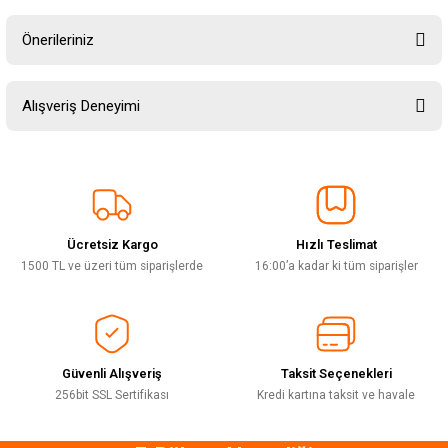
Önerileriniz
Soru Sor
Bu ürünün fiyat bilgisi, resim, ürün açıklamalarında ve diğer konularda
Alışveriş Deneyimi
yetersiz gördüğünüz noktaları öneri formunu kullanarak tarafımıza
iletebilirsiniz.
Görüş ve önerileriniz için teşekkür ederiz.
Sitemize ilk yorumu siz yapın!
Ürün resmi kalitesiz, bozuk veya görüntülenemiyor.
Ürün açıklamasında eksik bilgiler bulunuyor.
Ücretsiz Kargo
Hızlı Teslimat
Deneyimini Paylaş
Ürün bilgilerinde hatalar bulunuyor.
1500 TL ve üzeri tüm siparişlerde
16:00’a kadar ki tüm siparişler
Ürün fiyatı diğer sitelerden daha pahalı.
Bu ürüne benzer farklı alternatifler olmalı.
Güvenli Alışveriş
Taksit Seçenekleri
256bit SSL Sertifikası
Kredi kartına taksit ve havale