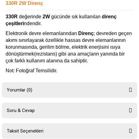
330R 2W Direnç
330R
değerinde
2W
gücünde sık kullanılan
direnç
çeşitleri
ndendir.
Elektronik devre elemanlarından
Direnç
; devreden geçen
akımı sınırlayarak özellikle hassas devre elemanlarının
korunmasında, gerilim bölme, elektrik enerjisini ısıya
dönüştürmek(rezistans) gibi ana amaçların yanında bir
çok farklı kullanım alanına da sahiptir.
Not: Fotoğraf Temsilidir.
Yorumlar (0)
Soru & Cevap
Bu ürüne ilk yorumu siz yapın!
Taksit Seçenekleri
Yorum Yaz
Ürün hakkında henüz soru sorulmamış.