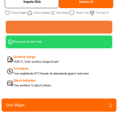
Sepete Ekle
Hemen Al
Ürünü Paylaş
Karşılaştır
Yorum Yaz
Tavsiye Et
Whatsapp Destek Hattı
Ücretsiz Kargo
1500 TL Üzeri ücretsiz kargo fırsatı!
%3 İndirim
Tüm modellerde EFT/Havale ile ödemelerde geçerli indirimler
Taksit İmkanları
Tüm kartlara 12 taksit imkanı
Ürün Bilgisi