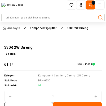
1500 TL ve üzeri alışverişlerinizde kargo ücretsiz!
HAYAL ET - TASARLA - ÇALIŞTIR
Anasayfa
Komponent Çeşitleri
330R 2W Direnç
330R 2W Direnç
0 Yorum
₺1,74
Stok Durumu
Kategori
Komponent Çeşitleri
,
Direnç
,
2W Direnç
Stok Kodu
DRN-0530
Stok Adeti
99