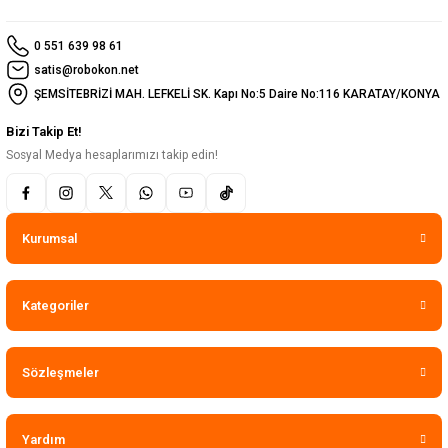
0 551 639 98 61
satis@robokon.net
ŞEMSİTEBRİZİ MAH. LEFKELİ SK. Kapı No:5 Daire No:116 KARATAY/KONYA
Bizi Takip Et!
Sosyal Medya hesaplarımızı takip edin!
Kurumsal
Kategoriler
Sözleşmeler
Yardım