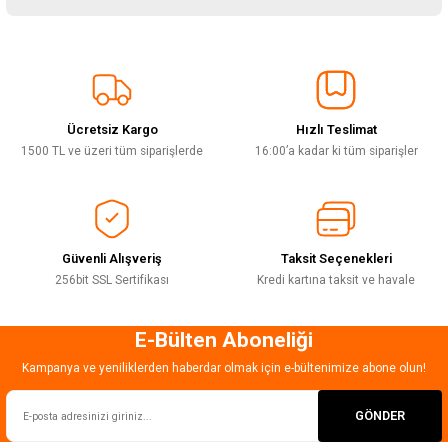
yetersiz gördüğünüz noktaları öneri formunu kullanarak tarafımıza
iletebilirsiniz.
Görüş ve önerileriniz için teşekkür ederiz.
Sitemize ilk yorumu siz yapın!
Ürün resmi kalitesiz, bozuk veya görüntülenemiyor.
Ürün açıklamasında eksik bilgiler bulunuyor.
Ücretsiz Kargo
Hızlı Teslimat
Deneyimini Paylaş
Ürün bilgilerinde hatalar bulunuyor.
1500 TL ve üzeri tüm siparişlerde
16:00’a kadar ki tüm siparişler
Ürün fiyatı diğer sitelerden daha pahalı.
Bu ürüne benzer farklı alternatifler olmalı.
Güvenli Alışveriş
Taksit Seçenekleri
256bit SSL Sertifikası
Kredi kartına taksit ve havale
E-Bülten Aboneliği
Gönder
Kampanya ve yeniliklerden haberdar olmak için e-bültenimize abone olun!
GÖNDER