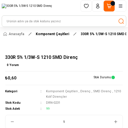
1500 TL ve üzeri alışverişlerinizde kargo ücretsiz!
HAYAL ET - TASARLA - ÇALIŞTIR
Anasayfa
Komponent Çeşitleri
330R 5% 1/3W-S 1210 SMD D
330R 5% 1/3W-S 1210 SMD Direnç
0 Yorum
₺0,60
Stok Durumu
Kategori
Komponent Çeşitleri
,
Direnç
,
SMD Direnç
,
1210
Kılıf Dirençler
Stok Kodu
DRN-0231
Stok Adeti
99