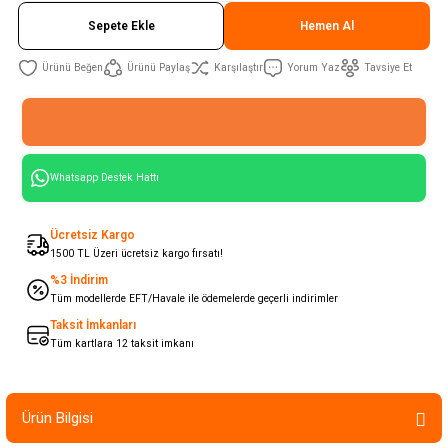
Sepete Ekle
Hemen Al
Ürünü Paylaş
Karşılaştır
Yorum Yaz
Tavsiye Et
Whatsapp Destek Hattı
Ücretsiz Kargo
1500 TL Üzeri ücretsiz kargo fırsatı!
%3 İndirim
Tüm modellerde EFT/Havale ile ödemelerde geçerli indirimler
Taksit İmkanları
Tüm kartlara 12 taksit imkanı
Ürün Bilgisi