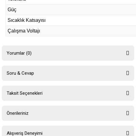
Güç
Sıcaklık Katsayısı
Çalışma Voltajı
Yorumlar (0)
Soru & Cevap
Bu ürüne ilk yorumu siz yapın!
Taksit Seçenekleri
Yorum Yaz
Ürün hakkında henüz soru sorulmamış.
Önerileriniz
Soru Sor
Bu ürünün fiyat bilgisi, resim, ürün açıklamalarında ve diğer konularda
Alışveriş Deneyimi