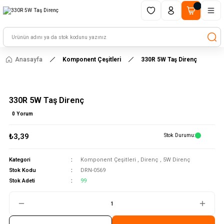
1500 TL ve üzeri alışverişlerinizde kargo ücretsiz!
HAYAL ET - TASARLA - ÇALIŞTIR
Anasayfa
Komponent Çeşitleri
330R 5W Taş Direnç
330R 5W Taş Direnç
0 Yorum
₺3,39
Stok Durumu
Kategori
Komponent Çeşitleri
,
Direnç
,
5W Direnç
Stok Kodu
DRN-0569
Stok Adeti
99