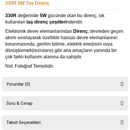
330R 5W Taş Direnç
330R
değerinde
5W
gücünde olan bu direnç, sık
kullanılan
taş direnç çeşitleri
ndendir.
Elektronik devre elemanlarından
Direnç
; devreden geçen
akımı sınırlayarak özellikle hassas devre elemanlarının
korunmasında, gerilim bölme, elektrik enerjisini ısıya
dönüştürmek(rezistans) gibi ana amaçların yanında bir
çok farklı kullanım alanına da sahiptir.
Not: Fotoğraf Temsilidir.
Yorumlar (0)
Soru & Cevap
Bu ürüne ilk yorumu siz yapın!
Taksit Seçenekleri
Yorum Yaz
Ürün hakkında henüz soru sorulmamış.