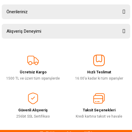
Önerileriniz
Soru Sor
Bu ürünün fiyat bilgisi, resim, ürün açıklamalarında ve diğer konularda
Alışveriş Deneyimi
yetersiz gördüğünüz noktaları öneri formunu kullanarak tarafımıza
iletebilirsiniz.
Görüş ve önerileriniz için teşekkür ederiz.
Sitemize ilk yorumu siz yapın!
Ürün resmi kalitesiz, bozuk veya görüntülenemiyor.
Ürün açıklamasında eksik bilgiler bulunuyor.
Ücretsiz Kargo
Hızlı Teslimat
Deneyimini Paylaş
Ürün bilgilerinde hatalar bulunuyor.
1500 TL ve üzeri tüm siparişlerde
16:00’a kadar ki tüm siparişler
Ürün fiyatı diğer sitelerden daha pahalı.
Bu ürüne benzer farklı alternatifler olmalı.
Güvenli Alışveriş
Taksit Seçenekleri
256bit SSL Sertifikası
Kredi kartına taksit ve havale