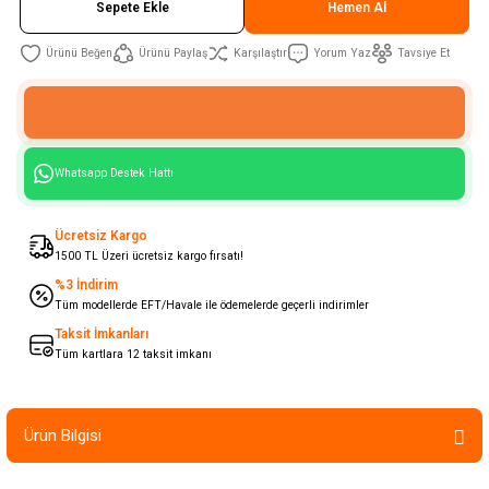
Sepete Ekle
Hemen Al
Ürünü Paylaş
Karşılaştır
Yorum Yaz
Tavsiye Et
Whatsapp Destek Hattı
Ücretsiz Kargo
1500 TL Üzeri ücretsiz kargo fırsatı!
%3 İndirim
Tüm modellerde EFT/Havale ile ödemelerde geçerli indirimler
Taksit İmkanları
Tüm kartlara 12 taksit imkanı
Ürün Bilgisi