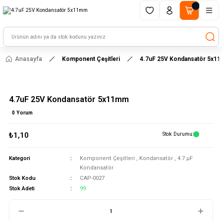
1500 TL ve üzeri alışverişlerinizde kargo ücretsiz!
HAYAL ET - TASARLA - ÇALIŞTIR
Anasayfa
Komponent Çeşitleri
4.7uF 25V Kondansatör 5x1
4.7uF 25V Kondansatör 5x11mm
0 Yorum
₺1,10
Stok Durumu
Kategori
Komponent Çeşitleri
,
Kondansatör
,
4.7 μF
Kondansatör
Stok Kodu
CAP-0027
Stok Adeti
99