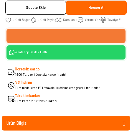
Sepete Ekle
Hemen Al
Ürünü Paylaş
Karşılaştır
Yorum Yaz
Tavsiye Et
Whatsapp Destek Hattı
Ücretsiz Kargo
1500 TL Üzeri ücretsiz kargo fırsatı!
%3 İndirim
Tüm modellerde EFT/Havale ile ödemelerde geçerli indirimler
Taksit İmkanları
Tüm kartlara 12 taksit imkanı
Ürün Bilgisi