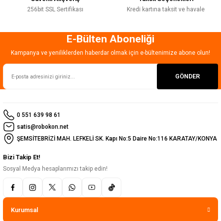
256bit SSL Sertifikası
Kredi kartına taksit ve havale
E-Bülten Aboneliği
Gönder
Kampanya ve yeniliklerden haberdar olmak için e-bültenimize abone olun!
GÖNDER
0 551 639 98 61
satis@robokon.net
ŞEMSİTEBRİZİ MAH. LEFKELİ SK. Kapı No:5 Daire No:116 KARATAY/KONYA
Bizi Takip Et!
Sosyal Medya hesaplarımızı takip edin!
Kurumsal