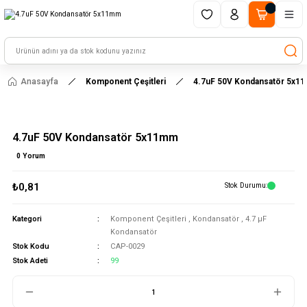
1500 TL ve üzeri alışverişlerinizde kargo ücretsiz!
HAYAL ET - TASARLA - ÇALIŞTIR
Anasayfa
Komponent Çeşitleri
4.7uF 50V Kondansatör 5x1
4.7uF 50V Kondansatör 5x11mm
0 Yorum
₺0,81
Stok Durumu
Kategori
Komponent Çeşitleri
,
Kondansatör
,
4.7 μF
Kondansatör
Stok Kodu
CAP-0029
Stok Adeti
99