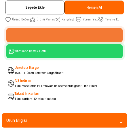
Sepete Ekle
Hemen Al
Ürünü Paylaş
Karşılaştır
Yorum Yaz
Tavsiye Et
Whatsapp Destek Hattı
Ücretsiz Kargo
1500 TL Üzeri ücretsiz kargo fırsatı!
%3 İndirim
Tüm modellerde EFT/Havale ile ödemelerde geçerli indirimler
Taksit İmkanları
Tüm kartlara 12 taksit imkanı
Ürün Bilgisi