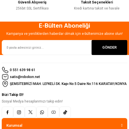
Güvenli Alışveriş
Taksit Seçenekleri
256bit SSL Sertifikası
Kredi kartına taksit ve havale
E-Bülten Aboneliği
Gönder
Kampanya ve yeniliklerden haberdar olmak için e-bültenimize abone olun!
GÖNDER
0 551 639 98 61
satis@robokon.net
ŞEMSİTEBRİZİ MAH. LEFKELİ SK. Kapı No:5 Daire No:116 KARATAY/KONYA
Bizi Takip Et!
Sosyal Medya hesaplarımızı takip edin!
Kurumsal