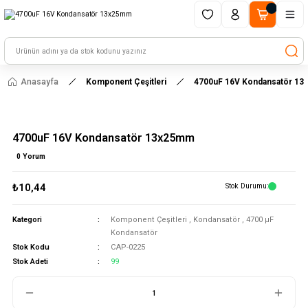
1500 TL ve üzeri alışverişlerinizde kargo ücretsiz!
HAYAL ET - TASARLA - ÇALIŞTIR
Anasayfa
Komponent Çeşitleri
4700uF 16V Kondansatör 1
4700uF 16V Kondansatör 13x25mm
0 Yorum
₺10,44
Stok Durumu
Kategori
Komponent Çeşitleri
,
Kondansatör
,
4700 μF
Kondansatör
Stok Kodu
CAP-0225
Stok Adeti
99