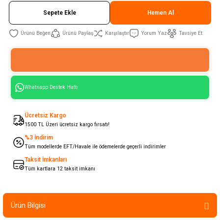
Sepete Ekle
Hemen Al
Ürünü Paylaş
Karşılaştır
Yorum Yaz
Tavsiye Et
Whatsapp Destek Hattı
Ücretsiz Kargo
1500 TL Üzeri ücretsiz kargo fırsatı!
%3 İndirim
Tüm modellerde EFT/Havale ile ödemelerde geçerli indirimler
Taksit İmkanları
Tüm kartlara 12 taksit imkanı
Ürün Bilgisi