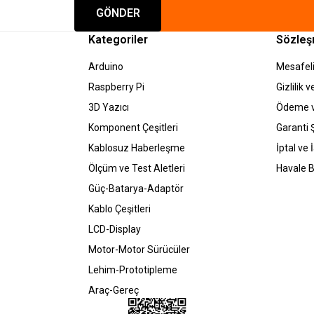
GÖNDER
Kategoriler
Sözleş
Arduino
Mesafeli
Raspberry Pi
Gizlilik 
3D Yazıcı
Ödeme v
Komponent Çeşitleri
Garanti Ş
Kablosuz Haberleşme
İptal ve 
Ölçüm ve Test Aletleri
Havale B
Güç-Batarya-Adaptör
Kablo Çeşitleri
LCD-Display
Motor-Motor Sürücüler
Lehim-Prototipleme
Araç-Gereç