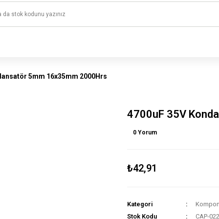
1500 TL ve üzeri alışverişlerinizde kargo ücretsiz!
HAYAL ET - TASARLA - ÇALIŞTIR
dansatör 5mm 16x35mm 2000Hrs
4700uF 35V Kond
0 Yorum
₺42,91
Kategori
Kompone
Stok Kodu
CAP-02