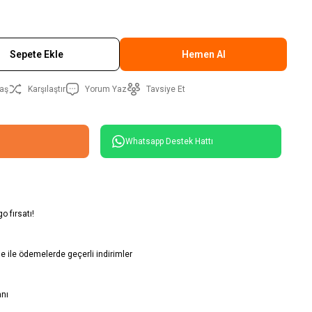
Sepete Ekle
Hemen Al
aş
Karşılaştır
Yorum Yaz
Tavsiye Et
Whatsapp Destek Hattı
o fırsatı!
 ile ödemelerde geçerli indirimler
anı