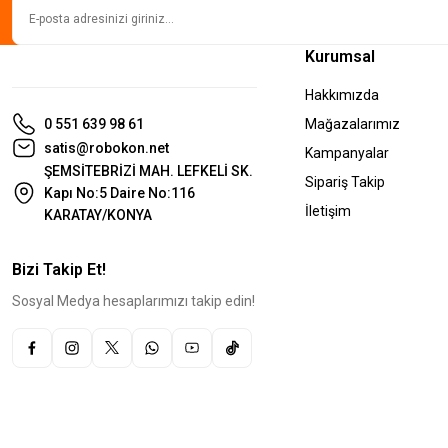
Kurumsal
Hakkımızda
0 551 639 98 61
Mağazalarımız
satis@robokon.net
Kampanyalar
ŞEMSİTEBRİZİ MAH. LEFKELİ SK.
Sipariş Takip
Kapı No:5 Daire No:116
İletişim
KARATAY/KONYA
Bizi Takip Et!
Sosyal Medya hesaplarımızı takip edin!