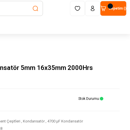
Sepetim (
)
ansatör 5mm 16x35mm 2000Hrs
Stok Durumu
nt Çeşitleri
,
Kondansatör
,
4700 μF Kondansatör
28