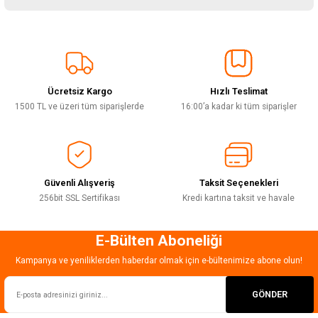
yetersiz gördüğünüz noktaları öneri formunu kullanarak tarafımıza
iletebilirsiniz.
Görüş ve önerileriniz için teşekkür ederiz.
Sitemize ilk yorumu siz yapın!
Ürün resmi kalitesiz, bozuk veya görüntülenemiyor.
Ürün açıklamasında eksik bilgiler bulunuyor.
Ücretsiz Kargo
Hızlı Teslimat
Deneyimini Paylaş
Ürün bilgilerinde hatalar bulunuyor.
1500 TL ve üzeri tüm siparişlerde
16:00’a kadar ki tüm siparişler
Ürün fiyatı diğer sitelerden daha pahalı.
Bu ürüne benzer farklı alternatifler olmalı.
Güvenli Alışveriş
Taksit Seçenekleri
256bit SSL Sertifikası
Kredi kartına taksit ve havale
E-Bülten Aboneliği
Gönder
Kampanya ve yeniliklerden haberdar olmak için e-bültenimize abone olun!
GÖNDER