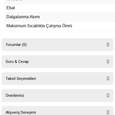
Ebat
Dalgalanma Akımı
Maksimum Sıcaklıkta Çalışma Ömrü
Yorumlar (0)
Soru & Cevap
Bu ürüne ilk yorumu siz yapın!
Taksit Seçenekleri
Yorum Yaz
Ürün hakkında henüz soru sorulmamış.
Önerileriniz
Soru Sor
Bu ürünün fiyat bilgisi, resim, ürün açıklamalarında ve diğer konularda
Alışveriş Deneyimi