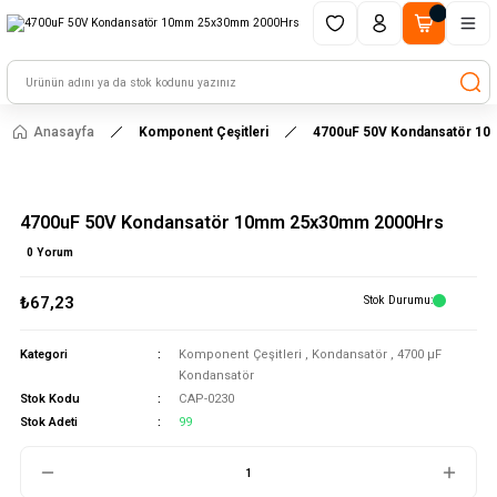
1500 TL ve üzeri alışverişlerinizde kargo ücretsiz!
HAYAL ET - TASARLA - ÇALIŞTIR
Anasayfa
Komponent Çeşitleri
4700uF 50V Kondansatör 1
4700uF 50V Kondansatör 10mm 25x30mm 2000Hrs
0 Yorum
₺67,23
Stok Durumu
Kategori
Komponent Çeşitleri
,
Kondansatör
,
4700 μF
Kondansatör
Stok Kodu
CAP-0230
Stok Adeti
99