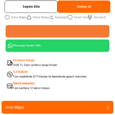
Sepete Ekle
Hemen Al
Ürünü Paylaş
Karşılaştır
Yorum Yaz
Tavsiye Et
Whatsapp Destek Hattı
Ücretsiz Kargo
1500 TL Üzeri ücretsiz kargo fırsatı!
%3 İndirim
Tüm modellerde EFT/Havale ile ödemelerde geçerli indirimler
Taksit İmkanları
Tüm kartlara 12 taksit imkanı
Ürün Bilgisi