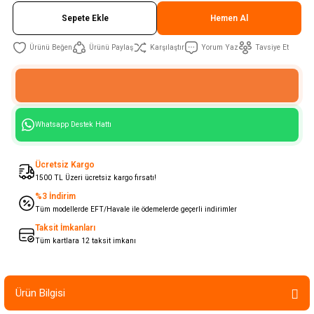
Sepete Ekle
Hemen Al
Ürünü Paylaş
Karşılaştır
Yorum Yaz
Tavsiye Et
Whatsapp Destek Hattı
Ücretsiz Kargo
1500 TL Üzeri ücretsiz kargo fırsatı!
%3 İndirim
Tüm modellerde EFT/Havale ile ödemelerde geçerli indirimler
Taksit İmkanları
Tüm kartlara 12 taksit imkanı
Ürün Bilgisi