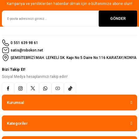
Kampanya ve yeniliklerden haberdar olmak için e-bültenimize abone olun!
GÖNDER
0 551 639 98 61
satis@robokon.net
ŞEMSİTEBRİZİ MAH. LEFKELİ SK. Kapı No:5 Daire No:116 KARATAY/KONYA
Bizi Takip Et!
Sosyal Medya hesaplarımızı takip edin!
Kurumsal
Kategoriler