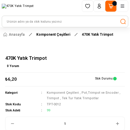
1500 TL ve üzeri alışverişlerinizde kargo ücretsiz!
HAYAL ET - TASARLA - ÇALIŞTIR
Anasayfa
Komponent Çeşitleri
470K Yatık Trimpot
470K Yatık Trimpot
0 Yorum
₺6,20
Stok Durumu
Kategori
Komponent Çeşitleri
,
Pot,Trimpot ve Encoder
,
Trimpot
,
Tek Tur Yatık Trimpotlar
Stok Kodu
TPT-0012
Stok Adeti
99