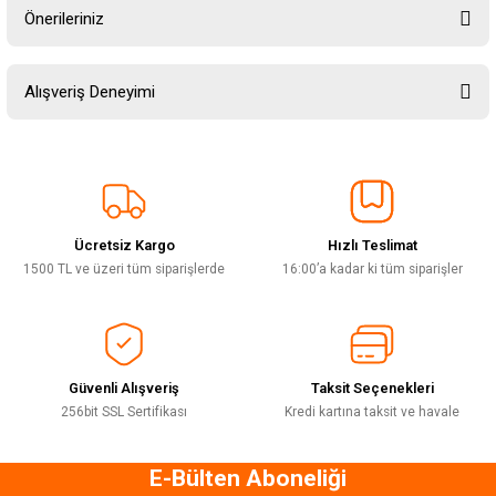
Önerileriniz
Soru Sor
Bu ürünün fiyat bilgisi, resim, ürün açıklamalarında ve diğer konularda
Alışveriş Deneyimi
yetersiz gördüğünüz noktaları öneri formunu kullanarak tarafımıza
iletebilirsiniz.
Görüş ve önerileriniz için teşekkür ederiz.
Sitemize ilk yorumu siz yapın!
Ürün resmi kalitesiz, bozuk veya görüntülenemiyor.
Ürün açıklamasında eksik bilgiler bulunuyor.
Ücretsiz Kargo
Hızlı Teslimat
Deneyimini Paylaş
Ürün bilgilerinde hatalar bulunuyor.
1500 TL ve üzeri tüm siparişlerde
16:00’a kadar ki tüm siparişler
Ürün fiyatı diğer sitelerden daha pahalı.
Bu ürüne benzer farklı alternatifler olmalı.
Güvenli Alışveriş
Taksit Seçenekleri
256bit SSL Sertifikası
Kredi kartına taksit ve havale
E-Bülten Aboneliği
Gönder