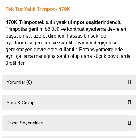
Tek Tur Yatık Trimpot - 470K
470K Trimpot
tek turlu yatık
trimpot çeşitleri
ndendir.
Trimpotlar gerilim bölücü ve kontrast ayarlama devreleri
başta olmak üzere, direncin hassas bir şekilde
ayarlanması gereken ve sürekli ayarının değişmesi
gerekmeyen devrelerde kullanılır. Potansiyometrelerle
aynı çalışma mantığına sahip olup daha küçük boyutlarda
üretilirler.
Yorumlar (0)
Soru & Cevap
Bu ürüne ilk yorumu siz yapın!
Taksit Seçenekleri
Yorum Yaz
Ürün hakkında henüz soru sorulmamış.