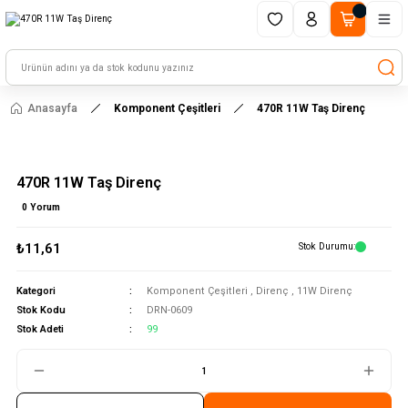
1500 TL ve üzeri alışverişlerinizde kargo ücretsiz!
HAYAL ET - TASARLA - ÇALIŞTIR
Anasayfa
Komponent Çeşitleri
470R 11W Taş Direnç
470R 11W Taş Direnç
0 Yorum
₺11,61
Stok Durumu
Kategori
Komponent Çeşitleri
,
Direnç
,
11W Direnç
Stok Kodu
DRN-0609
Stok Adeti
99