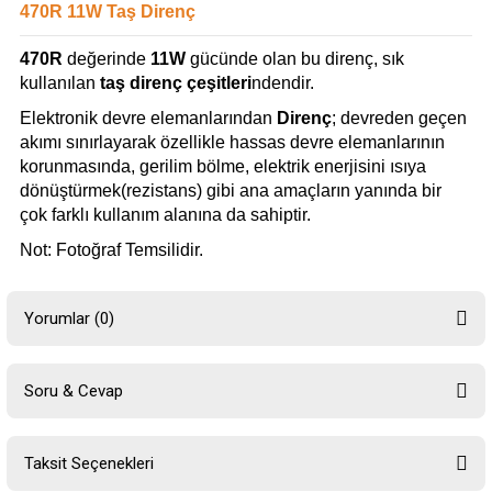
470R 11W Taş Direnç
470R
değerinde
11W
gücünde olan bu direnç, sık
kullanılan
taş direnç çeşitleri
ndendir.
Elektronik devre elemanlarından
Direnç
; devreden geçen
akımı sınırlayarak özellikle hassas devre elemanlarının
korunmasında, gerilim bölme, elektrik enerjisini ısıya
dönüştürmek(rezistans) gibi ana amaçların yanında bir
çok farklı kullanım alanına da sahiptir.
Not: Fotoğraf Temsilidir.
Yorumlar (0)
Soru & Cevap
Bu ürüne ilk yorumu siz yapın!
Taksit Seçenekleri
Yorum Yaz
Ürün hakkında henüz soru sorulmamış.