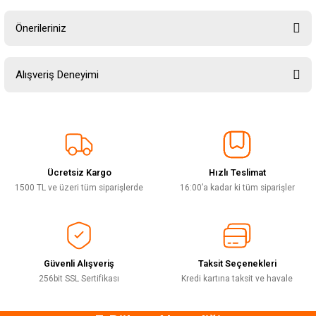
Önerileriniz
Soru Sor
Bu ürünün fiyat bilgisi, resim, ürün açıklamalarında ve diğer konularda
Alışveriş Deneyimi
yetersiz gördüğünüz noktaları öneri formunu kullanarak tarafımıza
iletebilirsiniz.
Görüş ve önerileriniz için teşekkür ederiz.
Sitemize ilk yorumu siz yapın!
Ürün resmi kalitesiz, bozuk veya görüntülenemiyor.
Ürün açıklamasında eksik bilgiler bulunuyor.
Ücretsiz Kargo
Hızlı Teslimat
Deneyimini Paylaş
Ürün bilgilerinde hatalar bulunuyor.
1500 TL ve üzeri tüm siparişlerde
16:00’a kadar ki tüm siparişler
Ürün fiyatı diğer sitelerden daha pahalı.
Bu ürüne benzer farklı alternatifler olmalı.
Güvenli Alışveriş
Taksit Seçenekleri
256bit SSL Sertifikası
Kredi kartına taksit ve havale