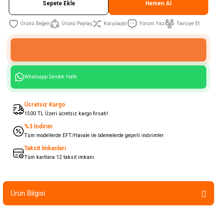
Sepete Ekle
Hemen Al
Ürünü Paylaş
Karşılaştır
Yorum Yaz
Tavsiye Et
Whatsapp Destek Hattı
Ücretsiz Kargo
1500 TL Üzeri ücretsiz kargo fırsatı!
%3 İndirim
Tüm modellerde EFT/Havale ile ödemelerde geçerli indirimler
Taksit İmkanları
Tüm kartlara 12 taksit imkanı
Ürün Bilgisi