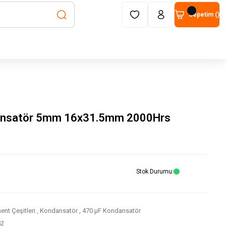
Sepetim (
)
ansatör 5mm 16x31.5mm 2000Hrs
Stok Durumu
nt Çeşitleri
,
Kondansatör
,
470 μF Kondansatör
52