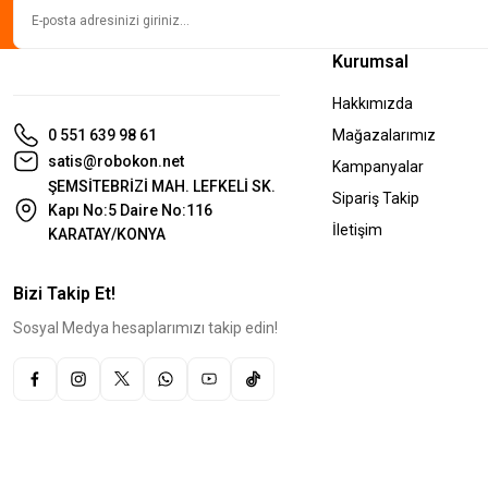
Kurumsal
Hakkımızda
0 551 639 98 61
Mağazalarımız
satis@robokon.net
Kampanyalar
ŞEMSİTEBRİZİ MAH. LEFKELİ SK.
Sipariş Takip
Kapı No:5 Daire No:116
İletişim
KARATAY/KONYA
Bizi Takip Et!
Sosyal Medya hesaplarımızı takip edin!