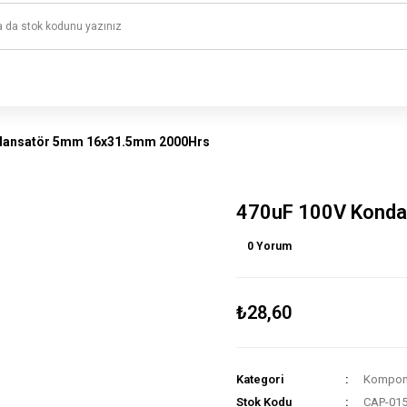
1500 TL ve üzeri alışverişlerinizde kargo ücretsiz!
HAYAL ET - TASARLA - ÇALIŞTIR
dansatör 5mm 16x31.5mm 2000Hrs
470uF 100V Kond
0 Yorum
₺28,60
Kategori
Kompone
Stok Kodu
CAP-01