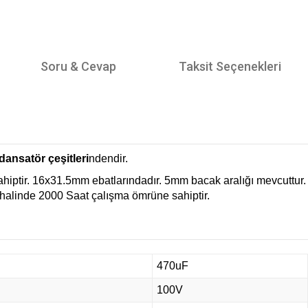
Soru & Cevap
Taksit Seçenekleri
ansatör çeşitleri
ndendir.
hiptir. 16x31.5mm ebatlarındadır. 5mm bacak aralığı mevcuttur
 halinde 2000 Saat çalışma ömrüne sahiptir.
470uF
100V