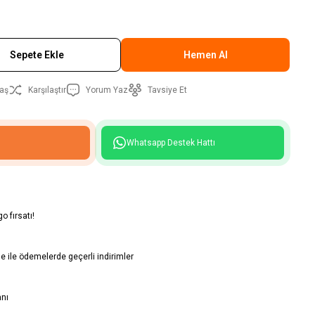
Sepete Ekle
Hemen Al
aş
Karşılaştır
Yorum Yaz
Tavsiye Et
Whatsapp Destek Hattı
o fırsatı!
 ile ödemelerde geçerli indirimler
anı