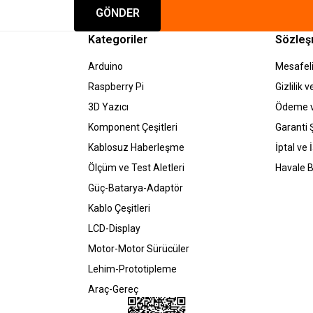
GÖNDER
Kategoriler
Sözleş
Arduino
Mesafeli
Raspberry Pi
Gizlilik 
3D Yazıcı
Ödeme v
Komponent Çeşitleri
Garanti Ş
Kablosuz Haberleşme
İptal ve 
Ölçüm ve Test Aletleri
Havale B
Güç-Batarya-Adaptör
Kablo Çeşitleri
LCD-Display
Motor-Motor Sürücüler
Lehim-Prototipleme
Araç-Gereç