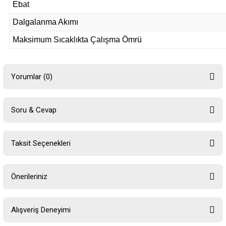
Ebat
Dalgalanma Akımı
Maksimum Sıcaklıkta Çalışma Ömrü
Yorumlar (0)
Soru & Cevap
Bu ürüne ilk yorumu siz yapın!
Taksit Seçenekleri
Yorum Yaz
Ürün hakkında henüz soru sorulmamış.
Önerileriniz
Soru Sor
Bu ürünün fiyat bilgisi, resim, ürün açıklamalarında ve diğer konularda
Alışveriş Deneyimi
yetersiz gördüğünüz noktaları öneri formunu kullanarak tarafımıza
iletebilirsiniz.