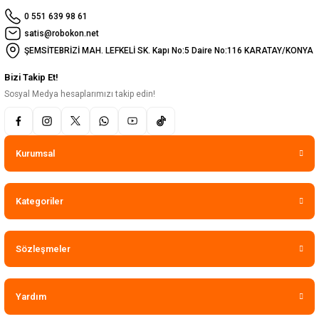
0 551 639 98 61
satis@robokon.net
ŞEMSİTEBRİZİ MAH. LEFKELİ SK. Kapı No:5 Daire No:116 KARATAY/KONYA
Bizi Takip Et!
Sosyal Medya hesaplarımızı takip edin!
Kurumsal
Kategoriler
Sözleşmeler
Yardım