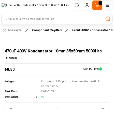
1500 TL ve üzeri alışverişlerinizde kargo ücretsiz!
HAYAL ET - TASARLA - ÇALIŞTIR
Anasayfa
Komponent Çeşitleri
470uF 400V Kondansatör 1
470uF 400V Kondansatör 10mm 35x50mm 5000Hrs
0 Yorum
₺8,50
Stok Durumu
Kategori
Komponent Çeşitleri
,
Kondansatör
,
470 μF
Kondansatör
Stok Kodu
CAP-0155
Stok Adeti
99