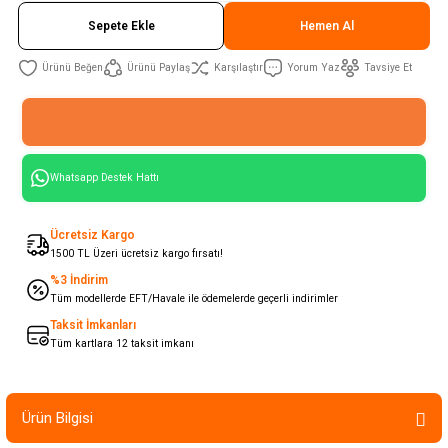
Sepete Ekle
Hemen Al
Ürünü Paylaş
Karşılaştır
Yorum Yaz
Tavsiye Et
Whatsapp Destek Hattı
Ücretsiz Kargo
1500 TL Üzeri ücretsiz kargo fırsatı!
%3 İndirim
Tüm modellerde EFT/Havale ile ödemelerde geçerli indirimler
Taksit İmkanları
Tüm kartlara 12 taksit imkanı
Ürün Bilgisi