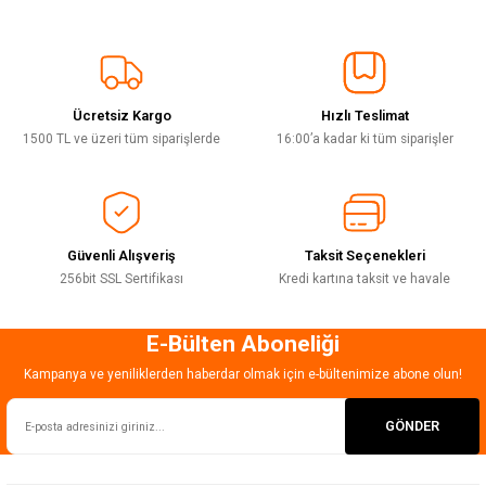
Görüş ve önerileriniz için teşekkür ederiz.
Sitemize ilk yorumu siz yapın!
Ürün resmi kalitesiz, bozuk veya görüntülenemiyor.
Ürün açıklamasında eksik bilgiler bulunuyor.
Ücretsiz Kargo
Hızlı Teslimat
Deneyimini Paylaş
Ürün bilgilerinde hatalar bulunuyor.
1500 TL ve üzeri tüm siparişlerde
16:00’a kadar ki tüm siparişler
Ürün fiyatı diğer sitelerden daha pahalı.
Bu ürüne benzer farklı alternatifler olmalı.
Güvenli Alışveriş
Taksit Seçenekleri
256bit SSL Sertifikası
Kredi kartına taksit ve havale
E-Bülten Aboneliği
Gönder
Kampanya ve yeniliklerden haberdar olmak için e-bültenimize abone olun!
GÖNDER