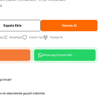
58
Sepete Ekle
Hemen Al
aş
Karşılaştır
Yorum Yaz
Tavsiye Et
Whatsapp Destek Hattı
o fırsatı!
 ile ödemelerde geçerli indirimler