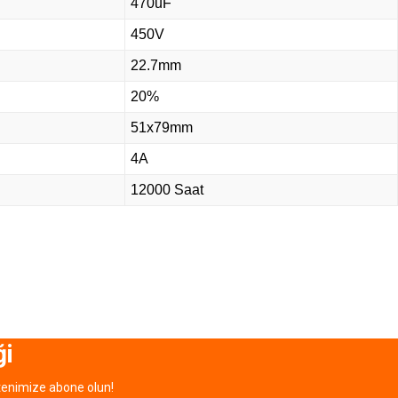
470uF
450V
22.7mm
20%
51x79mm
4A
12000 Saat
ği
tenimize abone olun!