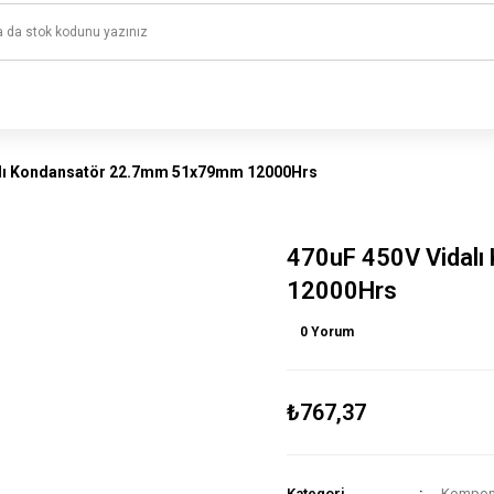
1500 TL ve üzeri alışverişlerinizde kargo ücretsiz!
HAYAL ET - TASARLA - ÇALIŞTIR
alı Kondansatör 22.7mm 51x79mm 12000Hrs
470uF 450V Vidal
12000Hrs
0 Yorum
₺767,37
Kategori
Kompone