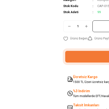
Stok Kodu
CAP-01
Stok Adeti
99
Ürünü Payl
Ücretsiz Kargo
1500 TL Üzeri ücretsiz karg
%3 İndirim
Tüm modellerde EFT/Havale
Taksit İmkanları