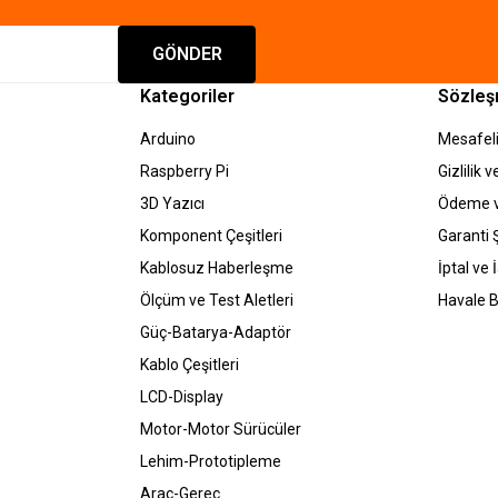
GÖNDER
Kategoriler
Sözleş
Arduino
Mesafeli
Raspberry Pi
Gizlilik 
3D Yazıcı
Ödeme v
Komponent Çeşitleri
Garanti Ş
Kablosuz Haberleşme
İptal ve 
Ölçüm ve Test Aletleri
Havale B
Güç-Batarya-Adaptör
Kablo Çeşitleri
LCD-Display
Motor-Motor Sürücüler
Lehim-Prototipleme
Araç-Gereç