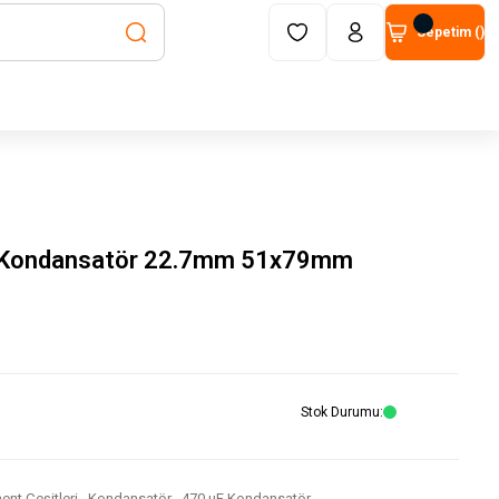
Sepetim (
)
ı Kondansatör 22.7mm 51x79mm
Stok Durumu
nt Çeşitleri
,
Kondansatör
,
470 μF Kondansatör