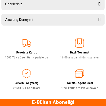
Önerileriniz
Soru Sor
Bu ürünün fiyat bilgisi, resim, ürün açıklamalarında ve diğer konularda
Alışveriş Deneyimi
yetersiz gördüğünüz noktaları öneri formunu kullanarak tarafımıza
iletebilirsiniz.
Görüş ve önerileriniz için teşekkür ederiz.
Sitemize ilk yorumu siz yapın!
Ürün resmi kalitesiz, bozuk veya görüntülenemiyor.
Ürün açıklamasında eksik bilgiler bulunuyor.
Ücretsiz Kargo
Hızlı Teslimat
Deneyimini Paylaş
Ürün bilgilerinde hatalar bulunuyor.
1500 TL ve üzeri tüm siparişlerde
16:00’a kadar ki tüm siparişler
Ürün fiyatı diğer sitelerden daha pahalı.
Bu ürüne benzer farklı alternatifler olmalı.
Güvenli Alışveriş
Taksit Seçenekleri
256bit SSL Sertifikası
Kredi kartına taksit ve havale
E-Bülten Aboneliği
Gönder