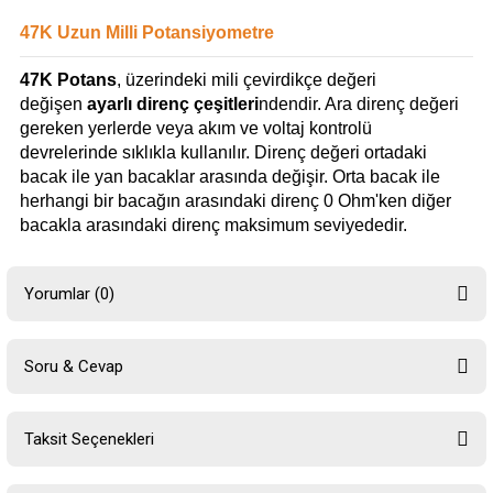
47K Uzun Milli Potansiyometre
47K Potans
, üzerindeki mili çevirdikçe değeri
değişen
ayarlı direnç çeşitleri
ndendir. Ara direnç değeri
gereken yerlerde veya akım ve voltaj kontrolü
devrelerinde sıklıkla kullanılır. Direnç değeri ortadaki
bacak ile yan bacaklar arasında değişir. Orta bacak ile
herhangi bir bacağın arasındaki direnç 0 Ohm'ken diğer
bacakla arasındaki direnç maksimum seviyededir.
Yorumlar (0)
Soru & Cevap
Bu ürüne ilk yorumu siz yapın!
Taksit Seçenekleri
Yorum Yaz
Ürün hakkında henüz soru sorulmamış.