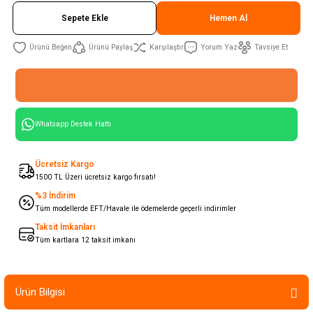
Sepete Ekle
Hemen Al
Ürünü Paylaş
Karşılaştır
Yorum Yaz
Tavsiye Et
Whatsapp Destek Hattı
Ücretsiz Kargo
1500 TL Üzeri ücretsiz kargo fırsatı!
%3 İndirim
Tüm modellerde EFT/Havale ile ödemelerde geçerli indirimler
Taksit İmkanları
Tüm kartlara 12 taksit imkanı
Ürün Bilgisi