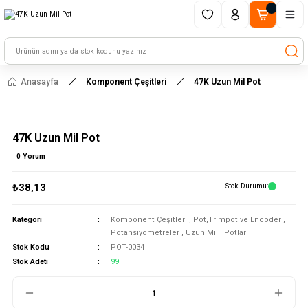
1500 TL ve üzeri alışverişlerinizde kargo ücretsiz!
HAYAL ET - TASARLA - ÇALIŞTIR
Anasayfa
Komponent Çeşitleri
47K Uzun Mil Pot
47K Uzun Mil Pot
0 Yorum
₺38,13
Stok Durumu
Kategori
Komponent Çeşitleri
,
Pot,Trimpot ve Encoder
,
Potansiyometreler
,
Uzun Milli Potlar
Stok Kodu
POT-0034
Stok Adeti
99