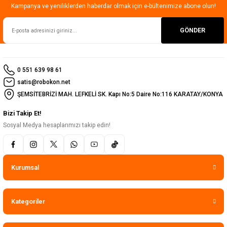
Kampanya ve yeniliklerden haberdar olmak için e-bültenimize abone olun!
GÖNDER
0 551 639 98 61
satis@robokon.net
ŞEMSİTEBRİZİ MAH. LEFKELİ SK. Kapı No:5 Daire No:116 KARATAY/KONYA
Bizi Takip Et!
Sosyal Medya hesaplarımızı takip edin!
Kurumsal
Kategoriler