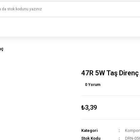
1500 TL ve üzeri alışverişlerinizde kargo ücretsiz!
HAYAL ET - TASARLA - ÇALIŞTIR
nç
47R 5W Taş Direnç
0 Yorum
₺3,39
Kategori
Kompone
Stok Kodu
DRN-05