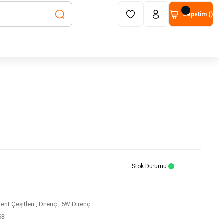
Sepetim (
)
Stok Durumu
nt Çeşitleri
,
Direnç
,
5W Direnç
63