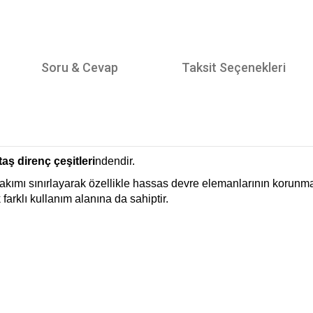
Soru & Cevap
Taksit Seçenekleri
taş direnç çeşitleri
ndendir.
kımı sınırlayarak özellikle hassas devre elemanlarının korunması
arklı kullanım alanına da sahiptir.
tersiz gördüğünüz noktaları öneri formunu kullanarak tarafımıza iletebilirsiniz.