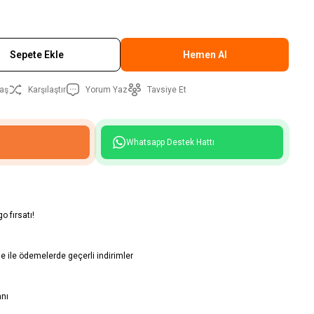
Sepete Ekle
Hemen Al
aş
Karşılaştır
Yorum Yaz
Tavsiye Et
Whatsapp Destek Hattı
o fırsatı!
 ile ödemelerde geçerli indirimler
anı