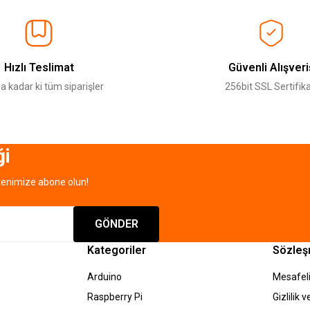
Ürün hakkında henüz soru sorulmamış.
Bu ürüne ilk yorumu siz yapın!
Sitemize ilk yorumu siz yapın!
Deneyimini Paylaş
Yorum Yaz
Soru Sor
Hızlı Teslimat
Güvenli Alışveri
a kadar ki tüm siparişler
256bit SSL Sertifika
ği
tenimize abone olun!
Gönder
GÖNDER
Kategoriler
Sözleş
Arduino
Mesafeli
Raspberry Pi
Gizlilik 