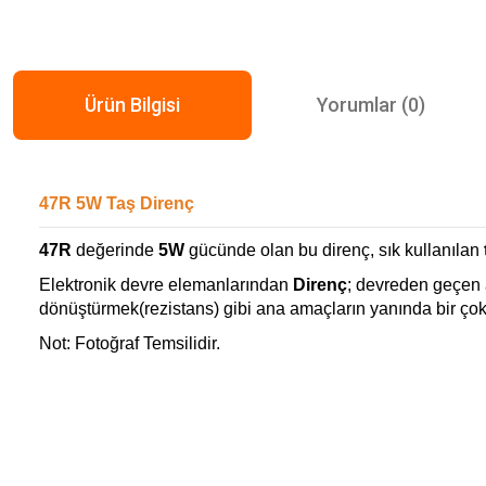
Ürün Bilgisi
Yorumlar (0)
47R 5W Taş Direnç
47R
değerinde
5W
gücünde olan bu direnç, sık kullanılan
Elektronik devre elemanlarından
Direnç
; devreden geçen a
dönüştürmek(rezistans) gibi ana amaçların yanında bir çok f
Not: Fotoğraf Temsilidir.
Bu ürünün fiyat bilgisi, resim, ürün açıklamalarında ve diğer konularda ye