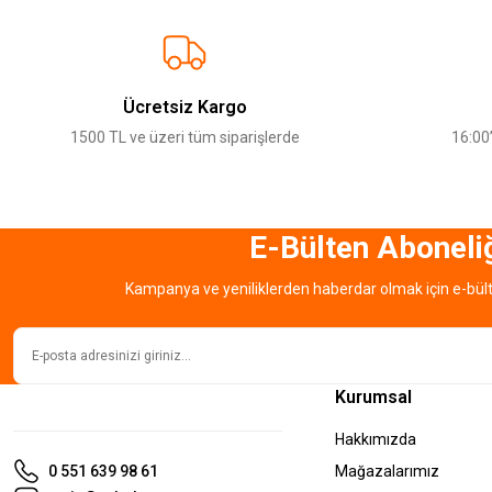
Görüş ve önerileriniz için teşekkür ederiz.
Ürün resmi kalitesiz, bozuk veya görüntülenemiyor.
Ürün açıklamasında eksik bilgiler bulunuyor.
Ücretsiz Kargo
Ürün bilgilerinde hatalar bulunuyor.
1500 TL ve üzeri tüm siparişlerde
16:00’
Ürün fiyatı diğer sitelerden daha pahalı.
Bu ürüne benzer farklı alternatifler olmalı.
E-Bülten Aboneli
Kampanya ve yeniliklerden haberdar olmak için e-bül
Kurumsal
Hakkımızda
0 551 639 98 61
Mağazalarımız